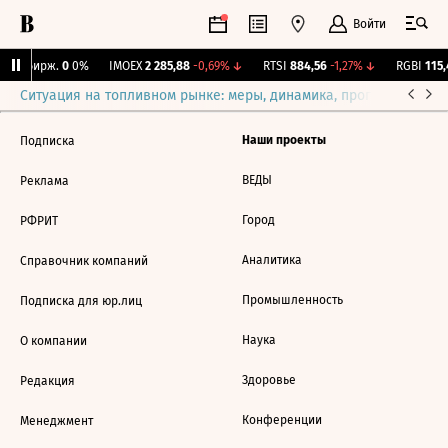
Войти
CNY Бирж.
0
0%
IMOEX
2 285,88
-0,69%
↓
RTSI
884,56
-1,27%
↓
RGBI
115,
Ситуация на топливном рынке: меры, динамика, прогнозы
Выб
Наши проекты
Подписка
ВЕДЫ
Реклама
Город
РФРИТ
Аналитика
Справочник компаний
Промышленность
Подписка для юр.лиц
Наука
О компании
Здоровье
Редакция
Конференции
Менеджмент