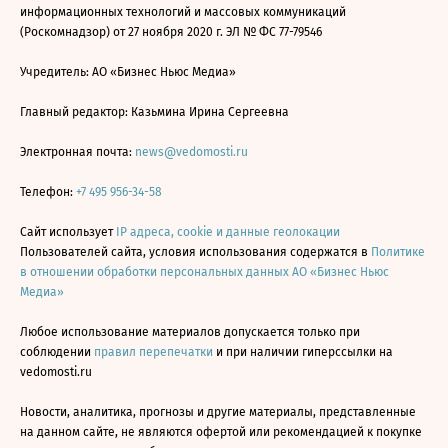
информационных технологий и массовых коммуникаций
(Роскомнадзор) от 27 ноября 2020 г. ЭЛ № ФС 77-79546
Учредитель: АО «Бизнес Ньюс Медиа»
Главный редактор: Казьмина Ирина Сергеевна
Электронная почта:
news@vedomosti.ru
Телефон:
+7 495 956-34-58
Сайт использует
IP адреса, cookie и данные геолокации
Пользователей сайта, условия использования содержатся в
Политике
в отношении обработки персональных данных АО «Бизнес Ньюс
Медиа»
Любое использование материалов допускается только при
соблюдении
правил перепечатки
и при наличии гиперссылки на
vedomosti.ru
Новости, аналитика, прогнозы и другие материалы, представленные
на данном сайте, не являются офертой или рекомендацией к покупке