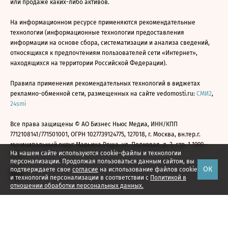
или продаже каких-либо активов.
На информационном ресурсе применяются рекомендательные
технологии (информационные технологии предоставления
информации на основе сбора, систематизации и анализа сведений,
относящихся к предпочтениям пользователей сети «Интернет»,
находящихся на территории Российской Федерации).
Правила применения рекомендательных технологий в виджетах
рекламно-обменной сети, размещенных на сайте vedomosti.ru:
СМИ2
,
24smi
Все права защищены © АО Бизнес Ньюс Медиа, ИНН/КПП
7712108141/771501001, ОГРН 1027739124775, 127018, г. Москва, вн.тер.г.
муниципальный округ Марьина Роща, ул. Полковая, д. 3, стр. 1 1999—
На нашем сайте используются cookie-файлы и технологии
2026
персонализации. Продолжая пользоваться данным сайтом, вы
ОК
подтверждаете свое
согласие
на использование файлов cookie
и технологий персонализации в соответствии с
Политикой в
отношении обработки персональных данных.