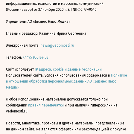
информационных технологий и массовых коммуникаций
(Роскомнадзор) от 27 ноября 2020 г. ЭЛ № ФС 77-79546
Учредитель: АО «Бизнес Ньюс Медиа»
Главный редактор: Казьмина Ирина Сергеевна
Электронная почта:
news@vedomosti.ru
Телефон:
+7 495 956-34-58
Сайт использует
IP адреса, cookie и данные геолокации
Пользователей сайта, условия использования содержатся в
Политике
в отношении обработки персональных данных АО «Бизнес Ньюс
Медиа»
Любое использование материалов допускается только при
соблюдении
правил перепечатки
и при наличии гиперссылки на
vedomosti.ru
Новости, аналитика, прогнозы и другие материалы, представленные
на данном сайте, не являются офертой или рекомендацией к покупке