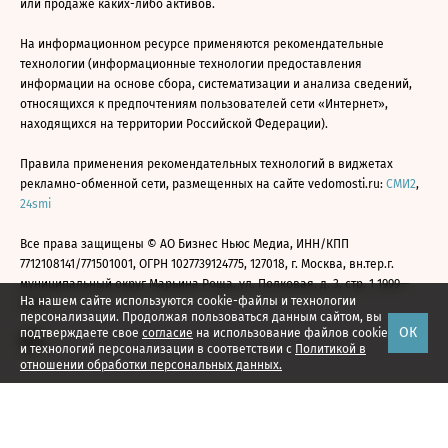
или продаже каких-либо активов.
На информационном ресурсе применяются рекомендательные
технологии (информационные технологии предоставления
информации на основе сбора, систематизации и анализа сведений,
относящихся к предпочтениям пользователей сети «Интернет»,
находящихся на территории Российской Федерации).
Правила применения рекомендательных технологий в виджетах
рекламно-обменной сети, размещенных на сайте vedomosti.ru:
СМИ2
,
24smi
Все права защищены © АО Бизнес Ньюс Медиа, ИНН/КПП
7712108141/771501001, ОГРН 1027739124775, 127018, г. Москва, вн.тер.г.
муниципальный округ Марьина Роща, ул. Полковая, д. 3, стр. 1 1999—
На нашем сайте используются cookie-файлы и технологии
2026
персонализации. Продолжая пользоваться данным сайтом, вы
ОК
подтверждаете свое
согласие
на использование файлов cookie
и технологий персонализации в соответствии с
Политикой в
отношении обработки персональных данных.