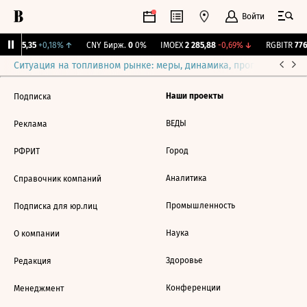
Войти
BI
115,35
+0,18%
↑
CNY Бирж.
0
0%
IMOEX
2 285,88
-0,69%
↓
RGBITR
776,
Ситуация на топливном рынке: меры, динамика, прогнозы
Выб
Наши проекты
Подписка
ВЕДЫ
Реклама
Город
РФРИТ
Аналитика
Справочник компаний
Промышленность
Подписка для юр.лиц
Наука
О компании
Здоровье
Редакция
Конференции
Менеджмент