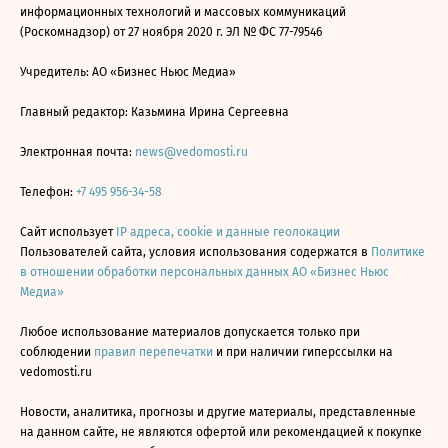
информационных технологий и массовых коммуникаций
(Роскомнадзор) от 27 ноября 2020 г. ЭЛ № ФС 77-79546
Учредитель: АО «Бизнес Ньюс Медиа»
Главный редактор: Казьмина Ирина Сергеевна
Электронная почта:
news@vedomosti.ru
Телефон:
+7 495 956-34-58
Сайт использует
IP адреса, cookie и данные геолокации
Пользователей сайта, условия использования содержатся в
Политике
в отношении обработки персональных данных АО «Бизнес Ньюс
Медиа»
Любое использование материалов допускается только при
соблюдении
правил перепечатки
и при наличии гиперссылки на
vedomosti.ru
Новости, аналитика, прогнозы и другие материалы, представленные
на данном сайте, не являются офертой или рекомендацией к покупке