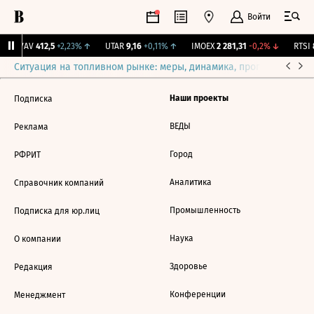
Войти
SVAV
412,5
+2,23%
↑
UTAR
9,16
+0,11%
↑
IMOEX
2 281,31
-0,2%
↓
RTSI
8
Ситуация на топливном рынке: меры, динамика, прогнозы
Выб
Наши проекты
Подписка
ВЕДЫ
Реклама
Город
РФРИТ
Аналитика
Справочник компаний
Промышленность
Подписка для юр.лиц
Наука
О компании
Здоровье
Редакция
Конференции
Менеджмент