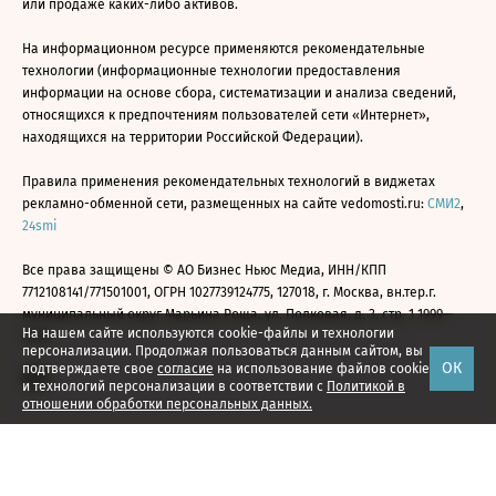
или продаже каких-либо активов.
На информационном ресурсе применяются рекомендательные
технологии (информационные технологии предоставления
информации на основе сбора, систематизации и анализа сведений,
относящихся к предпочтениям пользователей сети «Интернет»,
находящихся на территории Российской Федерации).
Правила применения рекомендательных технологий в виджетах
рекламно-обменной сети, размещенных на сайте vedomosti.ru:
СМИ2
,
24smi
Все права защищены © АО Бизнес Ньюс Медиа, ИНН/КПП
7712108141/771501001, ОГРН 1027739124775, 127018, г. Москва, вн.тер.г.
муниципальный округ Марьина Роща, ул. Полковая, д. 3, стр. 1 1999—
На нашем сайте используются cookie-файлы и технологии
2026
персонализации. Продолжая пользоваться данным сайтом, вы
ОК
подтверждаете свое
согласие
на использование файлов cookie
и технологий персонализации в соответствии с
Политикой в
отношении обработки персональных данных.