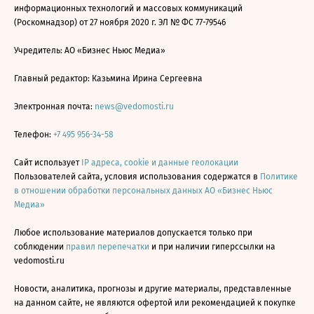
информационных технологий и массовых коммуникаций
(Роскомнадзор) от 27 ноября 2020 г. ЭЛ № ФС 77-79546
Учредитель: АО «Бизнес Ньюс Медиа»
Главный редактор: Казьмина Ирина Сергеевна
Электронная почта:
news@vedomosti.ru
Телефон:
+7 495 956-34-58
Сайт использует
IP адреса, cookie и данные геолокации
Пользователей сайта, условия использования содержатся в
Политике
в отношении обработки персональных данных АО «Бизнес Ньюс
Медиа»
Любое использование материалов допускается только при
соблюдении
правил перепечатки
и при наличии гиперссылки на
vedomosti.ru
Новости, аналитика, прогнозы и другие материалы, представленные
на данном сайте, не являются офертой или рекомендацией к покупке