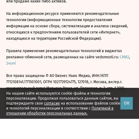
или продаже каких-либо активов.
На информационном ресурсе применяются рекомендательные
технологии (информационные технологии предоставления
информации на основе сбора, систематизации и анализа сведений,
относящихся к предпочтениям пользователей сети «Интернет»,
находящихся на территории Российской Федерации).
Правила применения рекомендательных технологий в виджетах
рекламно-обменной сети, размещенных на сайте vedomosti.ru:
СМИ2
,
24smi
Все права защищены © АО Бизнес Ньюс Медиа, ИНН/КПП
7712108141/771501001, ОГРН 1027739124775, 127018, г. Москва, вн.тер.г.
муниципальный округ Марьина Роща, ул. Полковая, д. 3, стр. 1 1999—
На нашем сайте используются cookie-файлы и технологии
2026
персонализации. Продолжая пользоваться данным сайтом, вы
ОК
подтверждаете свое
согласие
на использование файлов cookie
и технологий персонализации в соответствии с
Политикой в
отношении обработки персональных данных.