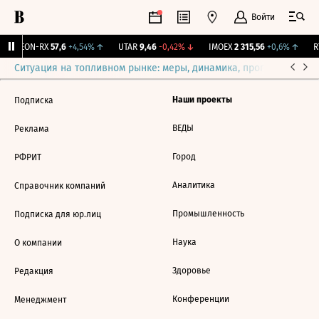
Войти
VEON-RX
57,6
+4,54%
↑
UTAR
9,46
-0,42%
↓
IMOEX
2 315,56
+0,6%
↑
RT
Ситуация на топливном рынке: меры, динамика, прогнозы
Выб
Наши проекты
Подписка
ВЕДЫ
Реклама
Город
РФРИТ
Аналитика
Справочник компаний
Промышленность
Подписка для юр.лиц
Наука
О компании
Здоровье
Редакция
Конференции
Менеджмент