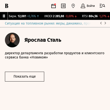
Войти
CNY Бирж.
12,081
+0,76%
↑
IMOEX
2 285,88
-0,69%
↓
RTSI
884,56
-1,27%
↓
Ситуация на топливном рынке: меры, динамика, прогнозы
Выб
Ярослав Сталь
директор департамента разработки продуктов и клиентского
сервиса банка «Новиком»
Показать еще