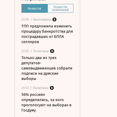
Новости
Новости
компаний
21:59
/ Экономика
ТПП предложила изменить
процедуру банкротства для
пострадавших от БПЛА
селлеров
21:55
/ Политика
Только два из трех
депутатов-
самовыдвиженцев собрали
подписи на думские
выборы
21:53
/ Политика
56% россиян
определились, за кого
проголосуют на выборах в
Госдуму