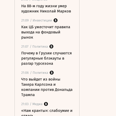
На 88-м году жизни умер
художник Николай Марков
21:09
/ Инвестиции
Как ЦБ ужесточит правила
выхода на фондовый
рынок
21:07
/ Политика
Почему в Грузии случаются
регулярные блэкауты в
разгар турсезона
21:06
/ Политика
Что выйдет из войны
Такера Карлсона и
компании против Дональда
Трампа
21:03
/ Медиа
«Нам кранты»: слабоумие и
отвага