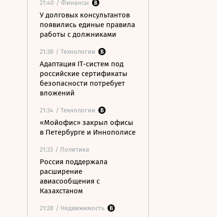
21:40
/ Финансы
У долговых консультантов
появились единые правила
работы с должниками
21:38
/ Технологии
Адаптация IT-систем под
российские сертификаты
безопасности потребует
вложений
21:34
/ Технологии
«Мойофис» закрыл офисы
в Петербурге и Иннополисе
21:33
/ Политика
Россия поддержала
расширение
авиасообщения с
Казахстаном
21:28
/ Недвижимость