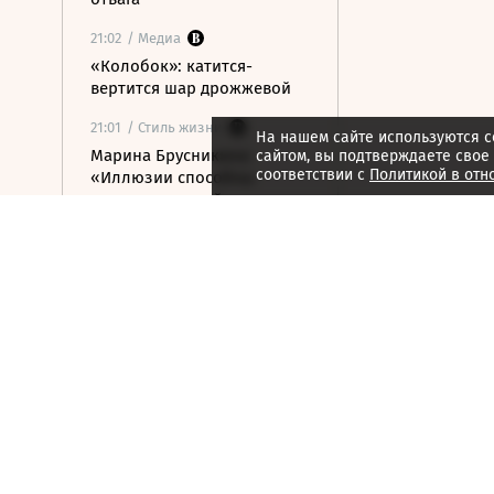
21:02
/ Медиа
«Колобок»: катится-
вертится шар дрожжевой
21:01
/ Стиль жизни
На нашем сайте используются c
Марина Брусникина:
сайтом, вы подтверждаете свое
соответствии с
Политикой в отн
«Иллюзии способны
влиять на людей»
21:00
/ Мнения
«Алмазная колесница»:
уроки созерцания
20:52
/ Бизнес
Глава «Ижавиа» объявил
об уходе после отзыва
сертификата авиакомпании
20:46
/
Страна
В Смоленске женщина и
ребенок погибли из-за