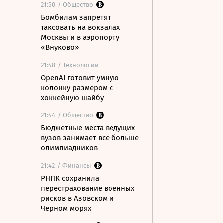
21:50
/ Общество
Бомбилам запретят
таксовать на вокзалах
Москвы и в аэропорту
«Внуково»
21:48
/ Технологии
OpenAI готовит умную
колонку размером с
хоккейную шайбу
21:44
/ Общество
Бюджетные места ведущих
вузов занимает все больше
олимпиадников
21:42
/ Финансы
РНПК сохранила
перестрахование военных
рисков в Азовском и
Черном морях