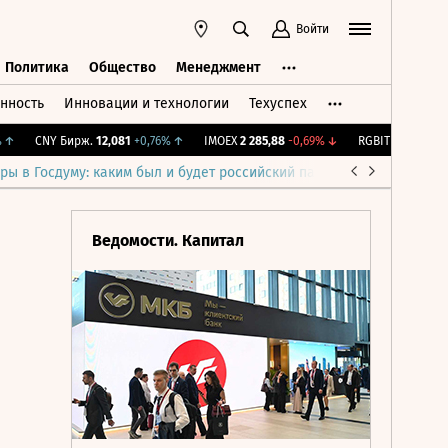
Войти
Политика
Общество
Менеджмент
нность
Инновации и технологии
Техуспех
ть
Политика
Общество
Менеджмент
CNY Бирж.
12,081
+0,76%
↑
IMOEX
2 285,88
-0,69%
↓
RGBITR
776,42
+0,2
ры в Госдуму: каким был и будет российский парламент
Война н
Ведомости. Капитал