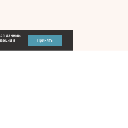
ься данным
Принять
изации в