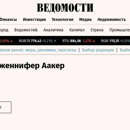
Финансы
Инвестиции
Технологии
Медиа
Недвижимость
ород
Ведомости&
Аналитика
Капитал
Страна
Промышле
а
Финансы
Инвестиции
Технологии
Медиа
Недвижимос
9%
↓
RGBITR
776,42
+0,21%
↑
RTSI
884,56
-1,27%
↓
RGBI
115,35
+0,18%
↑
ивном рынке: меры, динамика, прогнозы
Выбор редакции
Выбо
женнифер Аакер
е