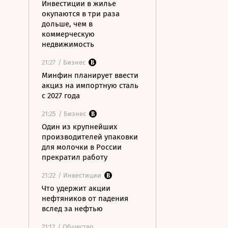
Инвестиции в жилье
окупаются в три раза
дольше, чем в
коммерческую
недвижимость
21:27
/ Бизнес
Минфин планирует ввести
акциз на импортную сталь
с 2027 года
21:25
/ Бизнес
Один из крупнейших
производителей упаковки
для молочки в России
прекратил работу
21:22
/ Инвестиции
Что удержит акции
нефтяников от падения
вслед за нефтью
21:12
/ Общество