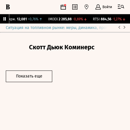
Войти
Y Бирж.
12,081
+0,76%
↑
IMOEX
2 285,88
-0,69%
↓
RTSI
884,56
-1,27%
↓
Ситуация на топливном рынке: меры, динамика, прогнозы
Выб
Скотт Дьюк Коминерс
Показать еще