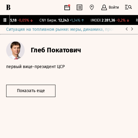
Войти
BI
115,18
-0,05%
↓
CNY Бирж.
12,243
+1,34%
↑
IMOEX
2 281,36
-0,2%
↓
RG
Ситуация на топливном рынке: меры, динамика, прогнозы
Выб
Глеб Покатович
первый вице-президент ЦСР
Показать еще