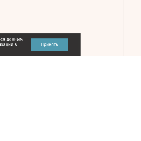
ься данным
Принять
изации в