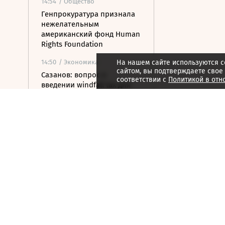
14:54
/ Общество
Генпрокуратура признала
нежелательным
американский фонд Human
Rights Foundation
14:50
/ Экономика
На нашем сайте используются c
сайтом, вы подтверждаете свое
Сазанов: вопрос о
соответствии с
Политикой в отн
введении windfall tax для
металлургов не
обсуждается
14:37
/ Бизнес
Путин разрешил
приватизацию
«Шереметьево»
14:34
/
Страна
В Запорожской области от
удара ВСУ по маршрутке
шесть человек пострадали
14:33
/ Общество