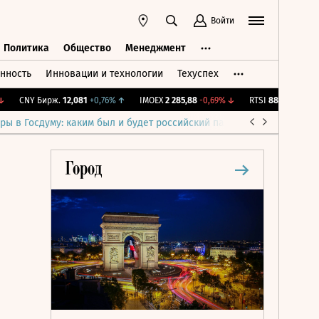
Войти
Политика
Общество
Менеджмент
нность
Инновации и технологии
Техуспех
ть
Политика
Общество
Менеджмент
CNY Бирж.
12,081
+0,76%
↑
IMOEX
2 285,88
-0,69%
↓
RTSI
884,56
-1,27%
↓
ры в Госдуму: каким был и будет российский парламент
Война н