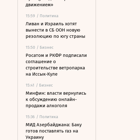
движением»
15:59
/ Политика
Ливан и Израиль хотят
вынести в СБ ООН новую
резолюцию по югу страны
15:50
/ Бизнес
Росатом и РКФР подписали
соглашение о
строительстве ветропарка
на Иссык-Куле
15:41
/ Бизнес
Минфин: власти вернулись
к обсуждению онлайн-
продажи алкоголя
15:36
/ Политика
МИД Азербайджана: Баку
готов поставлять газ на
Украину