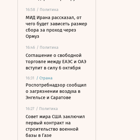
16:58
/ Политика
МИД Ирана рассказал, от
чего будет зависеть размер
сбора за проход через
Ормуз
16:46
/ Политика
Соглашение о свободной
торговле между ЕАЭС и ОАЭ
вступит в силу 6 октября
16:31
/
Страна
Роспотребнадзор сообщил
о загрязнении воздуха в
Энгельсе и Саратове
16:27
/ Политика
Совет мира США заключил
первый контракт на
строительство военной
базы в Газе