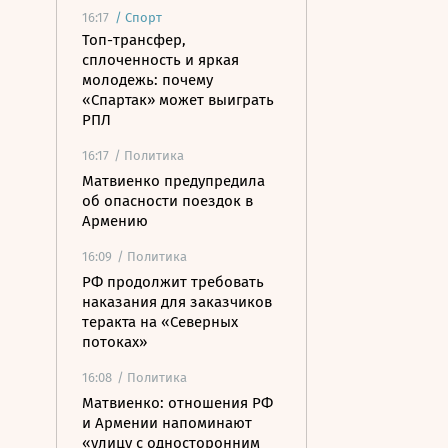
16:17
/
Спорт
Топ-трансфер,
сплоченность и яркая
молодежь: почему
«Спартак» может выиграть
РПЛ
16:17
/ Политика
Матвиенко предупредила
об опасности поездок в
Армению
16:09
/ Политика
РФ продолжит требовать
наказания для заказчиков
теракта на «Северных
потоках»
16:08
/ Политика
Матвиенко: отношения РФ
и Армении напоминают
«улицу с односторонним