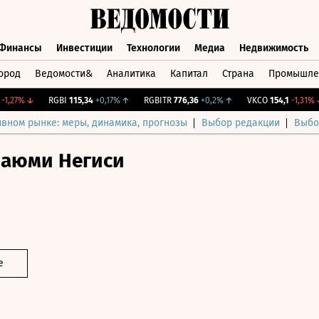
Финансы
Инвестиции
Технологии
Медиа
Недвижимость
ород
Ведомости&
Аналитика
Капитал
Страна
Промышле
а
Финансы
Инвестиции
Технологии
Медиа
Недвижимос
27%
↓
RGBI
115,34
+0,17%
↑
RGBITR
776,36
+0,2%
↑
VKCO
154,1
-1,31%
↓
ивном рынке: меры, динамика, прогнозы
Выбор редакции
Выбо
аюми Негиси
е