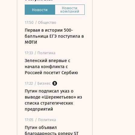
Новости
Новости
компаний
17:50
/ Общество
Первая в истории 500-
балльница ЕГЭ поступила в
МФТИ
17:33
/ Политика
Зеленский впервые с
начала конфликта с
Россией посетит Сербию
17:22
/ Бизнес
Путин подписал указ о
выводе «Шереметьево» из
списка стратегических
предприятий
17:05
/ Политика
Путин объявил
благодарность рэперу ST