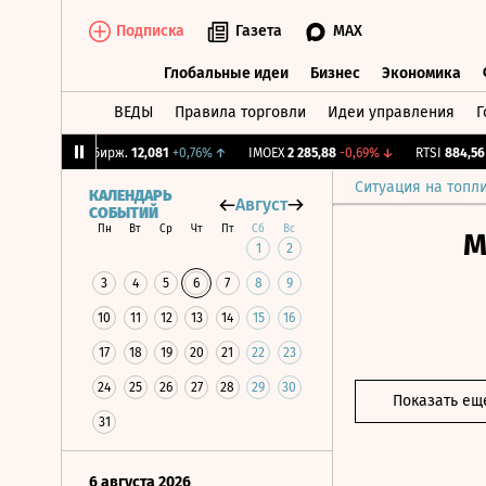
Подписка
Газета
MAX
Глобальные идеи
Бизнес
Экономика
ВЕДЫ
Правила торговли
Идеи управления
Г
Глобальные идеи
Бизнес
Экономик
1%
↓
CNY Бирж.
12,081
+0,76%
↑
IMOEX
2 285,88
-0,69%
↓
RTSI
884,56
-1,
Ситуация на топл
КАЛЕНДАРЬ
Август
СОБЫТИЙ
Пн
Вт
Ср
Чт
Пт
Сб
Вс
М
1
2
3
4
5
6
7
8
9
10
11
12
13
14
15
16
17
18
19
20
21
22
23
24
25
26
27
28
29
30
Показать ещ
31
6 августа 2026