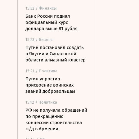
15:32
/ Финансы
Банк России поднял
официальный курс
доллара выше 81 рубля
15:23
/ Бизнес
Путин постановил создать
в Якутии и Смоленской
области алмазный кластер
15:21
/ Политика
Путин упростил
присвоение воинских
званий добровольцам
15:12
/ Политика
РФ не получала обращений
по прекращению
концессии строительства
ж/д в Армении