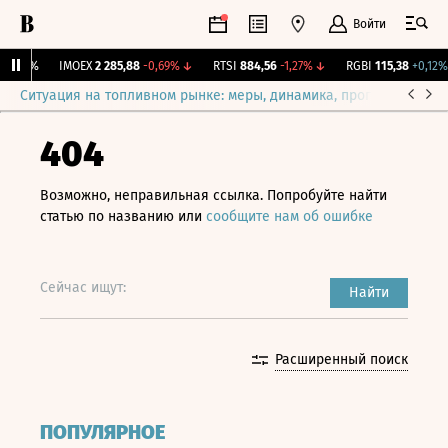
Войти
0
0%
IMOEX
2 285,88
-0,69%
↓
RTSI
884,56
-1,27%
↓
RGBI
115,38
+0,12%
Ситуация на топливном рынке: меры, динамика, прогнозы
Выб
404
Возможно, неправильная ссылка. Попробуйте найти
статью по названию или
сообщите нам об ошибке
Сейчас ищут:
Найти
Расширенный поиск
ПОПУЛЯРНОЕ