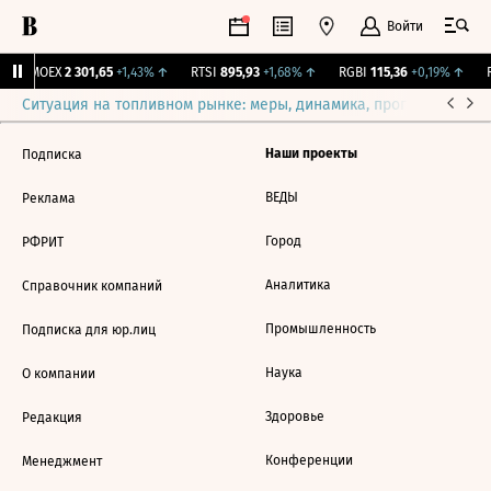
Войти
IMOEX
2 301,65
+1,43%
↑
RTSI
895,93
+1,68%
↑
RGBI
115,36
+0,19%
↑
R
Ситуация на топливном рынке: меры, динамика, прогнозы
Выб
Наши проекты
Подписка
ВЕДЫ
Реклама
Город
РФРИТ
Аналитика
Справочник компаний
Промышленность
Подписка для юр.лиц
Наука
О компании
Здоровье
Редакция
Конференции
Менеджмент