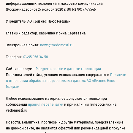
информационных технологий и массовых коммуникаций
(Роскомнадзор) от 27 ноября 2020 г. ЭЛ № ФС 77-79546
Учредитель: АО «Бизнес Ньюс Медиа»
Главный редактор: Казьмина Ирина Сергеевна
Электронная почта:
news@vedomosti.ru
Телефон:
+7 495 956-34-58
Сайт использует
IP адреса, cookie и данные геолокации
Пользователей сайта, условия использования содержатся в
Политике
в отношении обработки персональных данных АО «Бизнес Ньюс
Медиа»
Любое использование материалов допускается только при
соблюдении
правил перепечатки
и при наличии гиперссылки на
vedomosti.ru
Новости, аналитика, прогнозы и другие материалы, представленные
на данном сайте, не являются офертой или рекомендацией к покупке