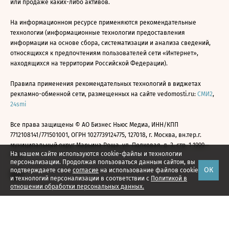
или продаже каких-либо активов.
На информационном ресурсе применяются рекомендательные
технологии (информационные технологии предоставления
информации на основе сбора, систематизации и анализа сведений,
относящихся к предпочтениям пользователей сети «Интернет»,
находящихся на территории Российской Федерации).
Правила применения рекомендательных технологий в виджетах
рекламно-обменной сети, размещенных на сайте vedomosti.ru:
СМИ2
,
24smi
Все права защищены © АО Бизнес Ньюс Медиа, ИНН/КПП
7712108141/771501001, ОГРН 1027739124775, 127018, г. Москва, вн.тер.г.
муниципальный округ Марьина Роща, ул. Полковая, д. 3, стр. 1 1999—
На нашем сайте используются cookie-файлы и технологии
2026
персонализации. Продолжая пользоваться данным сайтом, вы
ОК
подтверждаете свое
согласие
на использование файлов cookie
и технологий персонализации в соответствии с
Политикой в
отношении обработки персональных данных.