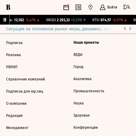
Войти
 Бирж.
12,182
-0,47%
↓
IMOEX
2 293,32
+0,53%
↑
RTSI
874,57
-0,01%
↓
RG
Ситуация на топливном рынке: меры, динамика, прогнозы
Выб
Наши проекты
Подписка
ВЕДЫ
Реклама
Город
РФРИТ
Аналитика
Справочник компаний
Промышленность
Подписка для юр.лиц
Наука
О компании
Здоровье
Редакция
Конференции
Менеджмент