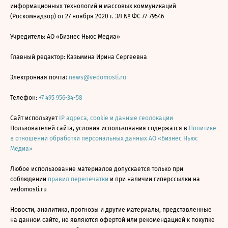
информационных технологий и массовых коммуникаций
(Роскомнадзор) от 27 ноября 2020 г. ЭЛ № ФС 77-79546
Учредитель: АО «Бизнес Ньюс Медиа»
Главный редактор: Казьмина Ирина Сергеевна
Электронная почта:
news@vedomosti.ru
Телефон:
+7 495 956-34-58
Сайт использует
IP адреса, cookie и данные геолокации
Пользователей сайта, условия использования содержатся в
Политике
в отношении обработки персональных данных АО «Бизнес Ньюс
Медиа»
Любое использование материалов допускается только при
соблюдении
правил перепечатки
и при наличии гиперссылки на
vedomosti.ru
Новости, аналитика, прогнозы и другие материалы, представленные
на данном сайте, не являются офертой или рекомендацией к покупке