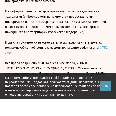
или продаже каких-либо активов.
На информационном ресурсе применяются рекомендательные
технологии (информационные технологии предоставления
информации на основе сбора, систематизации и анализа сведений,
относящихся к предпочтениям пользователей сети «Интернет»,
находящихся на территории Российской Федерации).
Правила применения рекомендательных технологий в виджетах
рекламно-обменной сети, размещенных на сайте vedomosti.ru:
СМИ2
,
24smi
Все права защищены © АО Бизнес Ньюс Медиа, ИНН/КПП
7712108141/771501001, ОГРН 1027739124775, 127018, г. Москва, вн.тер.г.
муниципальный округ Марьина Роща, ул. Полковая, д. 3, стр. 1 1999—
На нашем сайте используются cookie-файлы и технологии
2026
персонализации. Продолжая пользоваться данным сайтом, вы
ОК
подтверждаете свое
согласие
на использование файлов cookie
и технологий персонализации в соответствии с
Политикой в
отношении обработки персональных данных.