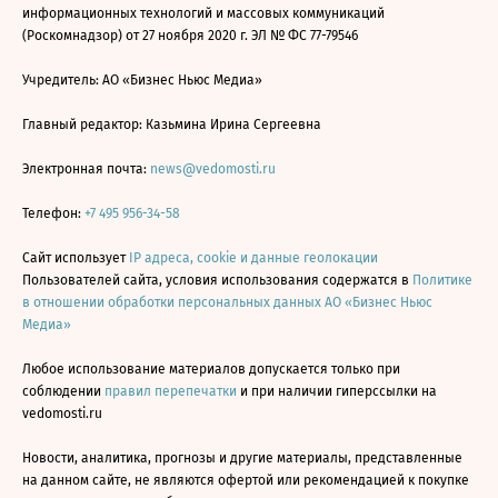
информационных технологий и массовых коммуникаций
(Роскомнадзор) от 27 ноября 2020 г. ЭЛ № ФС 77-79546
Учредитель: АО «Бизнес Ньюс Медиа»
Главный редактор: Казьмина Ирина Сергеевна
Электронная почта:
news@vedomosti.ru
Телефон:
+7 495 956-34-58
Сайт использует
IP адреса, cookie и данные геолокации
Пользователей сайта, условия использования содержатся в
Политике
в отношении обработки персональных данных АО «Бизнес Ньюс
Медиа»
Любое использование материалов допускается только при
соблюдении
правил перепечатки
и при наличии гиперссылки на
vedomosti.ru
Новости, аналитика, прогнозы и другие материалы, представленные
на данном сайте, не являются офертой или рекомендацией к покупке