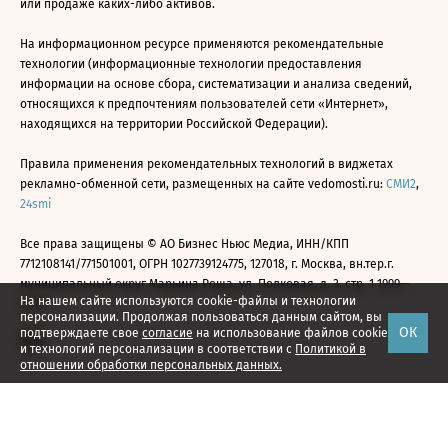
или продаже каких-либо активов.
На информационном ресурсе применяются рекомендательные
технологии (информационные технологии предоставления
информации на основе сбора, систематизации и анализа сведений,
относящихся к предпочтениям пользователей сети «Интернет»,
находящихся на территории Российской Федерации).
Правила применения рекомендательных технологий в виджетах
рекламно-обменной сети, размещенных на сайте vedomosti.ru:
СМИ2
,
24smi
Все права защищены © АО Бизнес Ньюс Медиа, ИНН/КПП
7712108141/771501001, ОГРН 1027739124775, 127018, г. Москва, вн.тер.г.
муниципальный округ Марьина Роща, ул. Полковая, д. 3, стр. 1 1999—
На нашем сайте используются cookie-файлы и технологии
2026
персонализации. Продолжая пользоваться данным сайтом, вы
ОК
подтверждаете свое
согласие
на использование файлов cookie
и технологий персонализации в соответствии с
Политикой в
отношении обработки персональных данных.