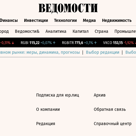
Финансы
Инвестиции
Технологии
Медиа
Недвижимость
ород
Ведомости&
Аналитика
Капитал
Страна
Промышле
а
Финансы
Инвестиции
Технологии
Медиа
Недвижимос
0,51%
↓
RGBI
115,22
+0,07%
↑
RGBITR
775,6
+0,1%
↑
VKCO
153,15
-1,92%
↓
ивном рынке: меры, динамика, прогнозы
Выбор редакции
Выбо
Подписка для юр.лиц
Архив
О компании
Обратная связь
Редакция
Справочный центр