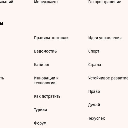
мпаний
Менеджмент
Распространение
ты
Правила торговли
Идеи управления
Ведомости&
Спорт
Капитал
Страна
ть
Инновации и
Устойчивое развити
технологии
Право
Как потратить
Думай
Туризм
Техуспех
Форум