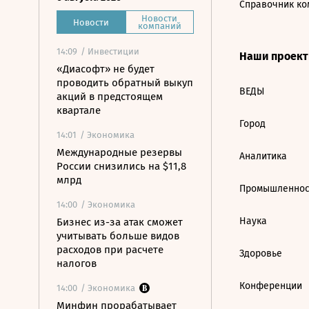
Справочник ко
Новости
Новости
компаний
14:09
/ Инвестиции
Наши проек
«Диасофт» не будет
проводить обратный выкуп
ВЕДЫ
акций в предстоящем
квартале
Город
14:01
/ Экономика
Международные резервы
Аналитика
России снизились на $11,8
млрд
Промышленнос
14:00
/ Экономика
Наука
Бизнес из-за атак сможет
учитывать больше видов
расходов при расчете
Здоровье
налогов
Конференции
14:00
/ Экономика
Минфин прорабатывает