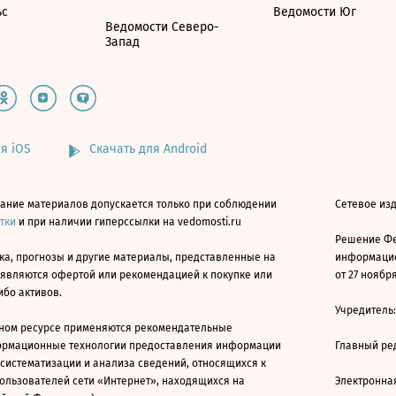
ьс
Ведомости Юг
Ведомости Северо-
Запад
я iOS
Скачать для Android
ание материалов допускается только при соблюдении
Сетевое изд
атки
и при наличии гиперссылки на vedomosti.ru
Решение Фе
ка, прогнозы и другие материалы, представленные на
информацио
 являются офертой или рекомендацией к покупке или
от 27 ноября
ибо активов.
Учредитель
ном ресурсе применяются рекомендательные
ормационные технологии предоставления информации
Главный ре
 систематизации и анализа сведений, относящихся к
ользователей сети «Интернет», находящихся на
Электронна