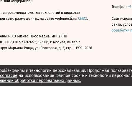
ийской Федерации).
Телефон:
+7
ния рекомендательных технологий в виджетах
й сети, размещенных на сайте vedomosti.ru:
СМИ2
,
Сайт испол
сайта, усл
обработки 
ены © АО Бизнес Ньюс Медиа, ИНН/КПП
01, ОГРН 1027739124775, 127018, г. Москва, вн.тер.г.
уг Марьина Роща, ул. Полковая, д. 3, стр. 1 1999—2026
ookie-файлы и технологии персонализации. Продолжая пользоват
согласие
на использование файлов cookie и технологий персонал
ошении обработки персональных данных.