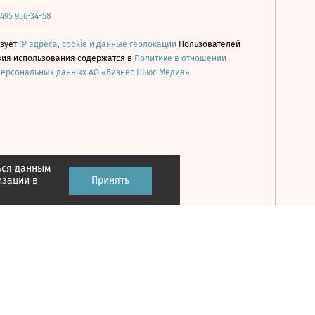
 495 956-34-58
ьзует
IP адреса, cookie и данные геолокации
Пользователей
овия использования содержатся в
Политике в отношении
персональных данных АО «Бизнес Ньюс Медиа»
ься данным
Принять
изации в