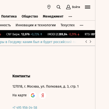
Войти
Политика
Общество
Менеджмент
нность
Инновации и технологии
Техуспех
ть
Политика
Общество
Менеджмент
CNY Бирж.
12,076
+0,72%
↑
IMOEX
2 289,84
-0,51%
↓
RTSI
891,33
-0,51%
ры в Госдуму: каким был и будет российский парламент
Война н
Контакты
127018, г. Москва, ул. Полковая, д. 3, стр. 1
На карте
+7 495 956-34-58