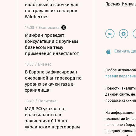
Премия Импул
налоговые отсрочки для
пострадавших селлеров
Wildberries
14:00
/ Экономика
Минфин проведет
консультации с крупным
бизнесом на тему
Скачать дл
применения инвестльгот
13:53
/ Бизнес
Любое использов
В Европе зафиксирован
правил перепеч
очередной антирекорд по
уровню закачки газа в
Новости, аналити
хранилища
данном сайте, не
продаже каких-л
13:49
/ Политика
МИД РФ указал на
На информацион
волатильность в
технологии (инф
заявлениях США по
на основе сбора,
украинским переговорам
предпочтениям п