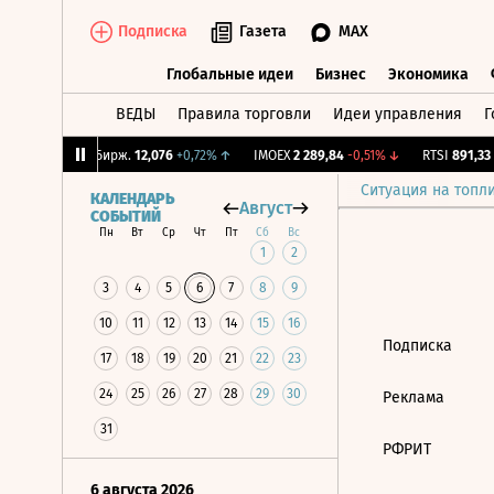
Подписка
Газета
MAX
Глобальные идеи
Бизнес
Экономика
ВЕДЫ
Правила торговли
Идеи управления
Г
Глобальные идеи
Бизнес
Экономик
,92%
↓
CNY Бирж.
12,076
+0,72%
↑
IMOEX
2 289,84
-0,51%
↓
RTSI
891,33
-
Ситуация на топл
КАЛЕНДАРЬ
Август
СОБЫТИЙ
Пн
Вт
Ср
Чт
Пт
Сб
Вс
1
2
3
4
5
6
7
8
9
10
11
12
13
14
15
16
Подписка
17
18
19
20
21
22
23
24
25
26
27
28
29
30
Реклама
31
РФРИТ
6 августа 2026