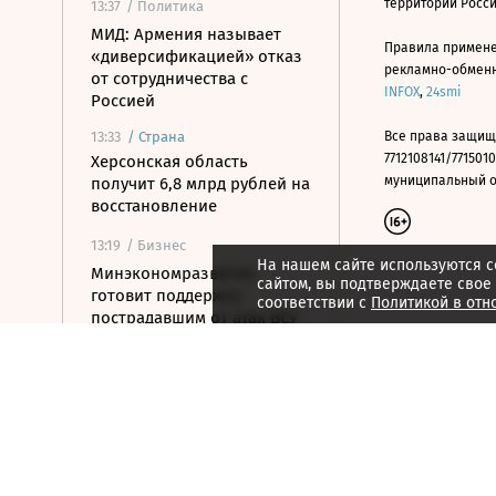
территории Росс
13:37
/ Политика
МИД: Армения называет
Правила примене
«диверсификацией» отказ
рекламно-обменно
от сотрудничества с
INFOX
,
24smi
Россией
13:33
/
Страна
Все права защищ
7712108141/7715010
Херсонская область
муниципальный окр
получит 6,8 млрд рублей на
восстановление
13:19
/ Бизнес
На нашем сайте используются c
Минэкономразвития
сайтом, вы подтверждаете свое
готовит поддержку
соответствии с
Политикой в отн
пострадавшим от атак ВСУ
поставщикам WB
13:08
/
Город
Все водоемы Англии
оказались загрязнены
«вечными химикатами»
13:05
/ Политика