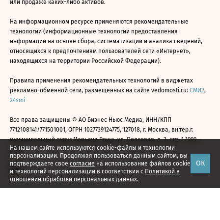
или продаже каких-либо активов.
На информационном ресурсе применяются рекомендательные
технологии (информационные технологии предоставления
информации на основе сбора, систематизации и анализа сведений,
относящихся к предпочтениям пользователей сети «Интернет»,
находящихся на территории Российской Федерации).
Правила применения рекомендательных технологий в виджетах
рекламно-обменной сети, размещенных на сайте vedomosti.ru:
СМИ2
,
24smi
Все права защищены © АО Бизнес Ньюс Медиа, ИНН/КПП
7712108141/771501001, ОГРН 1027739124775, 127018, г. Москва, вн.тер.г.
муниципальный округ Марьина Роща, ул. Полковая, д. 3, стр. 1 1999—
На нашем сайте используются cookie-файлы и технологии
2026
персонализации. Продолжая пользоваться данным сайтом, вы
ОК
подтверждаете свое
согласие
на использование файлов cookie
и технологий персонализации в соответствии с
Политикой в
отношении обработки персональных данных.