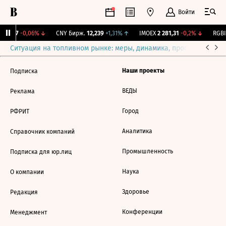
Войти
115,17
-0,06%
↓
CNY Бирж.
12,239
+1,31%
↑
IMOEX
2 281,31
-0,2%
↓
RGBI
Ситуация на топливном рынке: меры, динамика, прогнозы
Выб
Наши проекты
Подписка
ВЕДЫ
Реклама
Город
РФРИТ
Аналитика
Справочник компаний
Промышленность
Подписка для юр.лиц
Наука
О компании
Здоровье
Редакция
Конференции
Менеджмент