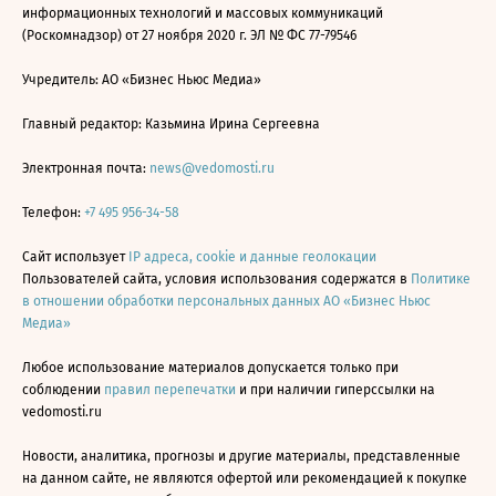
информационных технологий и массовых коммуникаций
(Роскомнадзор) от 27 ноября 2020 г. ЭЛ № ФС 77-79546
Учредитель: АО «Бизнес Ньюс Медиа»
Главный редактор: Казьмина Ирина Сергеевна
Электронная почта:
news@vedomosti.ru
Телефон:
+7 495 956-34-58
Сайт использует
IP адреса, cookie и данные геолокации
Пользователей сайта, условия использования содержатся в
Политике
в отношении обработки персональных данных АО «Бизнес Ньюс
Медиа»
Любое использование материалов допускается только при
соблюдении
правил перепечатки
и при наличии гиперссылки на
vedomosti.ru
Новости, аналитика, прогнозы и другие материалы, представленные
на данном сайте, не являются офертой или рекомендацией к покупке