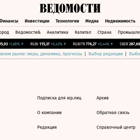
Финансы
Инвестиции
Технологии
Медиа
Недвижимость
ород
Ведомости&
Аналитика
Капитал
Страна
Промышле
а
Финансы
Инвестиции
Технологии
Медиа
Недвижимос
,93
+1,68%
↑
RGBI
115,37
+0,43%
↑
RGBITR
776,27
+0,44%
↑
SBER
287,69
ивном рынке: меры, динамика, прогнозы
Выбор редакции
Выбо
Подписка для юр.лиц
Архив
О компании
Обратная связь
Редакция
Справочный центр