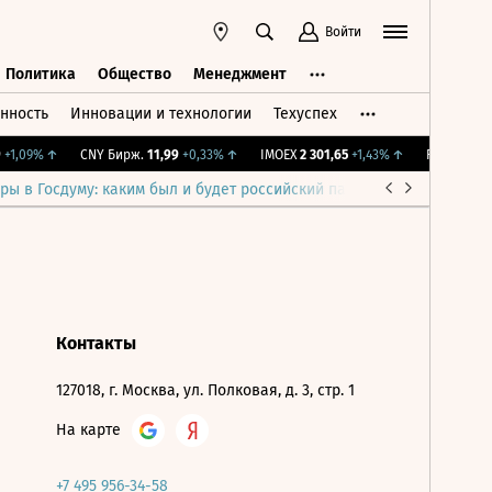
Войти
Политика
Общество
Менеджмент
нность
Инновации и технологии
Техуспех
ть
Политика
Общество
Менеджмент
+1,09%
↑
CNY Бирж.
11,99
+0,33%
↑
IMOEX
2 301,65
+1,43%
↑
RTSI
895,93
ры в Госдуму: каким был и будет российский парламент
Война н
Контакты
127018, г. Москва, ул. Полковая, д. 3, стр. 1
На карте
+7 495 956-34-58