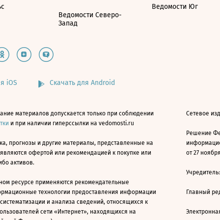
ьс
Ведомости Юг
Ведомости Северо-
Запад
я iOS
Скачать для Android
ание материалов допускается только при соблюдении
Сетевое изд
атки
и при наличии гиперссылки на vedomosti.ru
Решение Фе
ка, прогнозы и другие материалы, представленные на
информацио
 являются офертой или рекомендацией к покупке или
от 27 ноября
ибо активов.
Учредитель
ном ресурсе применяются рекомендательные
ормационные технологии предоставления информации
Главный ре
 систематизации и анализа сведений, относящихся к
ользователей сети «Интернет», находящихся на
Электронна