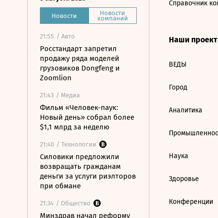
Справочник ко
Новости
Новости
компаний
21:55
/ Авто
Наши проек
Росстандарт запретил
продажу ряда моделей
ВЕДЫ
грузовиков Dongfeng и
Zoomlion
Город
21:43
/ Медиа
Фильм «Человек-паук:
Аналитика
Новый день» собрал более
$1,1 млрд за неделю
Промышленнос
21:40
/ Технологии
Наука
Силовики предложили
возвращать гражданам
деньги за услуги риэлторов
Здоровье
при обмане
Конференции
21:34
/ Общество
Минздрав начал реформу