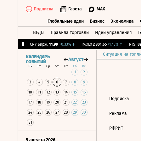
Подписка
Газета
MAX
Глобальные идеи
Бизнес
Экономика
ВЕДЫ
Правила торговли
Идеи управления
Г
Глобальные идеи
Бизнес
Экономик
,69
+1,09%
↑
CNY Бирж.
11,99
+0,33%
↑
IMOEX
2 301,65
+1,43%
↑
RTSI
895
Ситуация на топл
КАЛЕНДАРЬ
Август
СОБЫТИЙ
Пн
Вт
Ср
Чт
Пт
Сб
Вс
1
2
3
4
5
6
7
8
9
10
11
12
13
14
15
16
Подписка
17
18
19
20
21
22
23
24
25
26
27
28
29
30
Реклама
31
РФРИТ
5 августа 2026