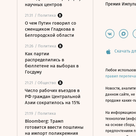
Премия Импул
научных центров
21:31
/ Политика
О чем Путин говорил со
сменщиком Гладкова в
Белгородской области
21:26
/ Политика
Скачать дл
Как партии
распределились в
бюллетене на выборах в
Любое использов
Госдуму
правил перепеч
21:21
/ Общество
Новости, аналити
Число рабочих въездов в
данном сайте, не
РФ граждан Центральной
продаже каких-л
Азии сократилось на 15%
На информацион
21:19
/ Политика
технологии (инф
Bloomberg: Трамп
на основе сбора,
готовится ввести пошлины
предпочтениям п
на импорт поликремния