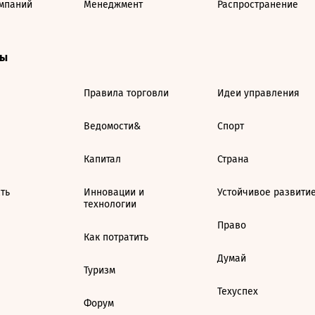
мпаний
Менеджмент
Распространение
ты
Правила торговли
Идеи управления
Ведомости&
Спорт
Капитал
Страна
ть
Инновации и
Устойчивое развити
технологии
Право
Как потратить
Думай
Туризм
Техуспех
Форум