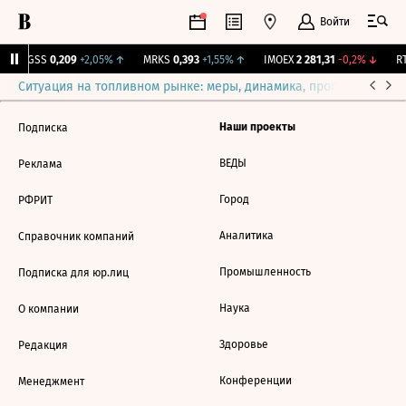
Войти
RGSS
0,209
+2,05%
↑
MRKS
0,393
+1,55%
↑
IMOEX
2 281,31
-0,2%
↓
RT
Ситуация на топливном рынке: меры, динамика, прогнозы
Выб
Наши проекты
Подписка
ВЕДЫ
Реклама
Город
РФРИТ
Аналитика
Справочник компаний
Промышленность
Подписка для юр.лиц
Наука
О компании
Здоровье
Редакция
Конференции
Менеджмент