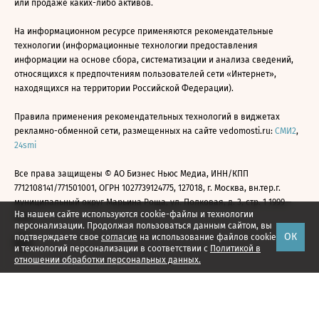
или продаже каких-либо активов.
На информационном ресурсе применяются рекомендательные
технологии (информационные технологии предоставления
информации на основе сбора, систематизации и анализа сведений,
относящихся к предпочтениям пользователей сети «Интернет»,
находящихся на территории Российской Федерации).
Правила применения рекомендательных технологий в виджетах
рекламно-обменной сети, размещенных на сайте vedomosti.ru:
СМИ2
,
24smi
Все права защищены © АО Бизнес Ньюс Медиа, ИНН/КПП
7712108141/771501001, ОГРН 1027739124775, 127018, г. Москва, вн.тер.г.
муниципальный округ Марьина Роща, ул. Полковая, д. 3, стр. 1 1999—
На нашем сайте используются cookie-файлы и технологии
2026
персонализации. Продолжая пользоваться данным сайтом, вы
ОК
подтверждаете свое
согласие
на использование файлов cookie
и технологий персонализации в соответствии с
Политикой в
отношении обработки персональных данных.