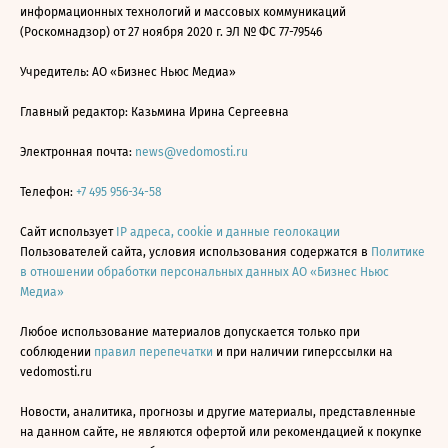
информационных технологий и массовых коммуникаций
(Роскомнадзор) от 27 ноября 2020 г. ЭЛ № ФС 77-79546
Учредитель: АО «Бизнес Ньюс Медиа»
Главный редактор: Казьмина Ирина Сергеевна
Электронная почта:
news@vedomosti.ru
Телефон:
+7 495 956-34-58
Сайт использует
IP адреса, cookie и данные геолокации
Пользователей сайта, условия использования содержатся в
Политике
в отношении обработки персональных данных АО «Бизнес Ньюс
Медиа»
Любое использование материалов допускается только при
соблюдении
правил перепечатки
и при наличии гиперссылки на
vedomosti.ru
Новости, аналитика, прогнозы и другие материалы, представленные
на данном сайте, не являются офертой или рекомендацией к покупке