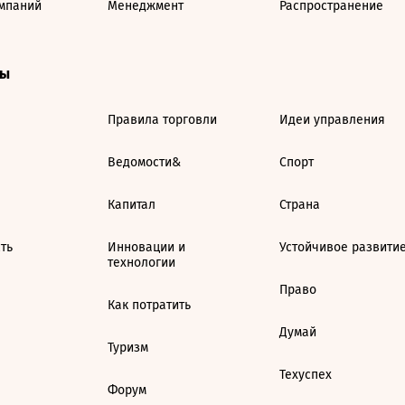
мпаний
Менеджмент
Распространение
ты
Правила торговли
Идеи управления
Ведомости&
Спорт
Капитал
Страна
ть
Инновации и
Устойчивое развити
технологии
Право
Как потратить
Думай
Туризм
Техуспех
Форум