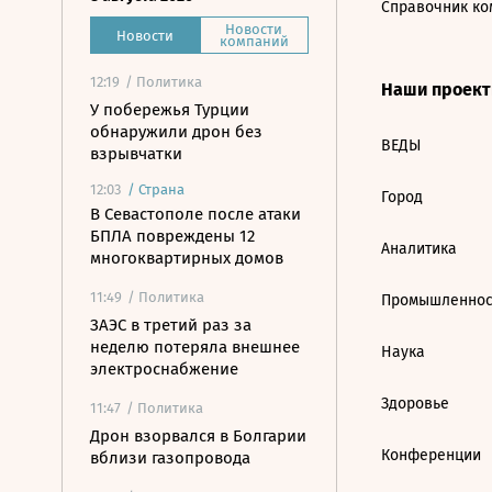
Справочник ко
Новости
Новости
компаний
12:19
/ Политика
Наши проек
У побережья Турции
обнаружили дрон без
ВЕДЫ
взрывчатки
12:03
/
Страна
Город
В Севастополе после атаки
БПЛА повреждены 12
Аналитика
многоквартирных домов
11:49
/ Политика
Промышленнос
ЗАЭС в третий раз за
неделю потеряла внешнее
Наука
электроснабжение
Здоровье
11:47
/ Политика
Дрон взорвался в Болгарии
Конференции
вблизи газопровода