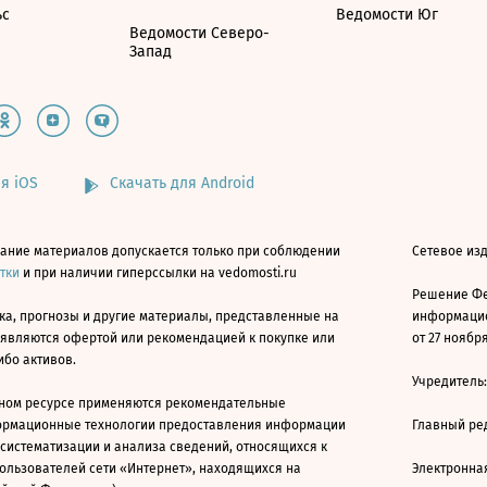
ьс
Ведомости Юг
Ведомости Северо-
Запад
я iOS
Скачать для Android
ание материалов допускается только при соблюдении
Сетевое изд
атки
и при наличии гиперссылки на vedomosti.ru
Решение Фе
ка, прогнозы и другие материалы, представленные на
информацио
 являются офертой или рекомендацией к покупке или
от 27 ноября
ибо активов.
Учредитель
ном ресурсе применяются рекомендательные
ормационные технологии предоставления информации
Главный ре
 систематизации и анализа сведений, относящихся к
ользователей сети «Интернет», находящихся на
Электронна