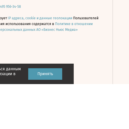
 495 956-34-58
ьзует
IP адреса, cookie и данные геолокации
Пользователей
овия использования содержатся в
Политике в отношении
персональных данных АО «Бизнес Ньюс Медиа»
ься данным
Принять
изации в