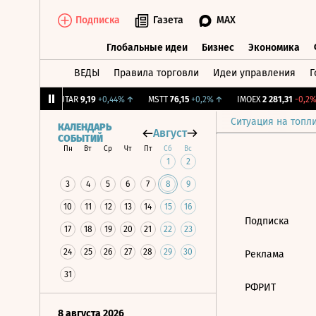
Подписка
Газета
MAX
Глобальные идеи
Бизнес
Экономика
ВЕДЫ
Правила торговли
Идеи управления
Г
Глобальные идеи
Бизнес
Экономик
9
+1,31%
↑
UTAR
9,19
+0,44%
↑
MSTT
76,15
+0,2%
↑
IMOEX
2 281,31
-0,2%
Ситуация на топл
КАЛЕНДАРЬ
Август
СОБЫТИЙ
Пн
Вт
Ср
Чт
Пт
Сб
Вс
1
2
3
4
5
6
7
8
9
10
11
12
13
14
15
16
Подписка
17
18
19
20
21
22
23
24
25
26
27
28
29
30
Реклама
31
РФРИТ
8 августа 2026