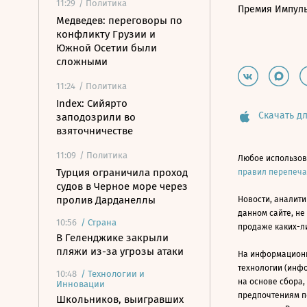
11:29
/ Политика
Премия Импул
Медведев: переговоры по
конфликту Грузии и
Южной Осетии были
сложными
11:24
/ Политика
Index: Сийярто
Скачать дл
заподозрили во
взяточничестве
11:09
/ Политика
Любое использов
Турция ограничила проход
правил перепеч
судов в Черное море через
пролив Дарданеллы
Новости, аналити
данном сайте, не
10:56
/
Страна
продаже каких-л
В Геленджике закрыли
пляжи из-за угрозы атаки
На информацион
технологии (инф
10:48
/
Технологии и
на основе сбора,
Инновации
предпочтениям п
Школьников, выигравших