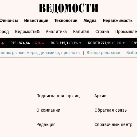
Финансы
Инвестиции
Технологии
Медиа
Недвижимость
ород
Ведомости&
Аналитика
Капитал
Страна
Промышле
а
Финансы
Инвестиции
Технологии
Медиа
Недвижимос
↓
RTSI
874,64
-1,12%
↓
RGBI
115,3
+0,1%
↑
RGBITR
777,11
+0,2%
↑
CNY 
ивном рынке: меры, динамика, прогнозы
Выбор редакции
Выбо
Подписка для юр.лиц
Архив
О компании
Обратная связь
Редакция
Справочный центр