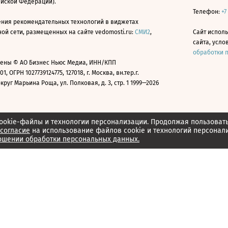
ийской Федерации).
Телефон:
+7
ния рекомендательных технологий в виджетах
й сети, размещенных на сайте vedomosti.ru:
СМИ2
,
Сайт испол
сайта, усл
обработки 
ены © АО Бизнес Ньюс Медиа, ИНН/КПП
01, ОГРН 1027739124775, 127018, г. Москва, вн.тер.г.
уг Марьина Роща, ул. Полковая, д. 3, стр. 1 1999—2026
ookie-файлы и технологии персонализации. Продолжая пользоват
согласие
на использование файлов cookie и технологий персонал
ошении обработки персональных данных.