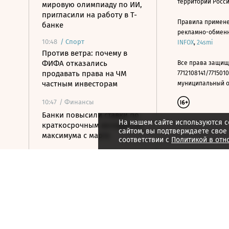
территории Росс
мировую олимпиаду по ИИ,
пригласили на работу в Т-
Правила примене
банке
рекламно-обменно
10:48
/
Спорт
INFOX
,
24smi
Против ветра: почему в
ФИФА отказались
Все права защищ
продавать права на ЧМ
7712108141/7715010
частным инвесторам
муниципальный окр
10:47
/ Финансы
Банки повысили ставки по
На нашем сайте используются c
краткосрочным вкладам до
сайтом, вы подтверждаете свое
максимума с марта
соответствии с
Политикой в отн
10:32
/ Политика
Экс-премьера Украины
могут назначить главой
«Нафтогаза»
10:21
/ Политика
Число погибших после
стрельбы в школе