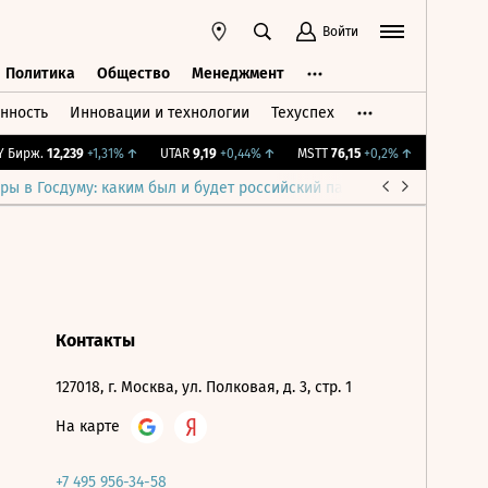
Войти
Политика
Общество
Менеджмент
нность
Инновации и технологии
Техуспех
ть
Политика
Общество
Менеджмент
Бирж.
12,239
+1,31%
↑
UTAR
9,19
+0,44%
↑
MSTT
76,15
+0,2%
↑
IMOEX
2 28
ры в Госдуму: каким был и будет российский парламент
Война н
Контакты
127018, г. Москва, ул. Полковая, д. 3, стр. 1
На карте
+7 495 956-34-58