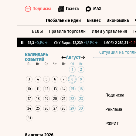
Подписка
Газета
MAX
Глобальные идеи
Бизнес
Экономика
ВЕДЫ
Правила торговли
Идеи управления
Г
Глобальные идеи
Бизнес
Экономик
12%
↓
RGBI
115,3
+0,1%
↑
CNY Бирж.
12,239
+1,31%
↑
IMOEX
2 281,31
-0,2%
Ситуация на топл
КАЛЕНДАРЬ
Август
СОБЫТИЙ
Пн
Вт
Ср
Чт
Пт
Сб
Вс
1
2
3
4
5
6
7
8
9
10
11
12
13
14
15
16
Подписка
17
18
19
20
21
22
23
24
25
26
27
28
29
30
Реклама
31
РФРИТ
8 августа 2026