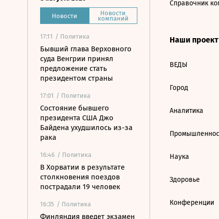
Справочник ко
Новости
Новости
компаний
17:11
/ Политика
Наши проек
Бывший глава Верховного
суда Венгрии принял
ВЕДЫ
предложение стать
президентом страны
Город
17:01
/ Политика
Состояние бывшего
Аналитика
президента США Джо
Байдена ухудшилось из-за
Промышленнос
рака
16:46
/ Политика
Наука
В Хорватии в результате
столкновения поездов
Здоровье
пострадали 19 человек
Конференции
16:35
/ Политика
Финляндия введет экзамен