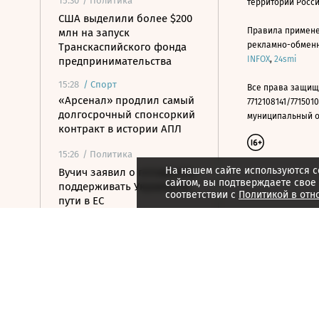
15:30
/ Политика
территории Росс
США выделили более $200
Правила примене
млн на запуск
рекламно-обменно
Транскаспийского фонда
INFOX
,
24smi
предпринимательства
15:28
/
Спорт
Все права защищ
«Арсенал» продлил самый
7712108141/7715010
долгосрочный спонсоркий
муниципальный окр
контракт в истории АПЛ
15:26
/ Политика
На нашем сайте используются c
Вучич заявил о готовности
сайтом, вы подтверждаете свое
поддерживать Украину на
соответствии с
Политикой в отн
пути в ЕС
15:07
/ Политика
Пашинян и Трамп назвали
саммит в Вашингтоне
шагом к миру для Еревана
и Баку
14:53
/ Политика