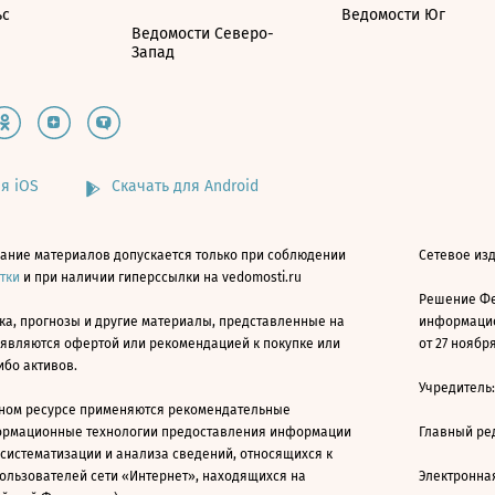
ьс
Ведомости Юг
Ведомости Северо-
Запад
я iOS
Скачать для Android
ание материалов допускается только при соблюдении
Сетевое изд
атки
и при наличии гиперссылки на vedomosti.ru
Решение Фе
ка, прогнозы и другие материалы, представленные на
информацио
 являются офертой или рекомендацией к покупке или
от 27 ноября
ибо активов.
Учредитель
ном ресурсе применяются рекомендательные
ормационные технологии предоставления информации
Главный ре
 систематизации и анализа сведений, относящихся к
ользователей сети «Интернет», находящихся на
Электронна