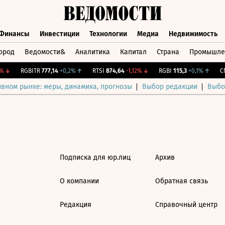
Финансы
Инвестиции
Технологии
Медиа
Недвижимость
ород
Ведомости&
Аналитика
Капитал
Страна
Промышле
а
Финансы
Инвестиции
Технологии
Медиа
Недвижимос
↓
RGBITR
777,14
+0,2%
↑
RTSI
874,64
-1,12%
↓
RGBI
115,3
+0,1%
↑
CN
ивном рынке: меры, динамика, прогнозы
Выбор редакции
Выбо
Подписка для юр.лиц
Архив
О компании
Обратная связь
Редакция
Справочный центр