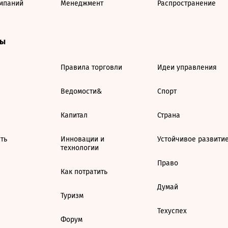
мпаний
Менеджмент
Распространение
ты
Правила торговли
Идеи управления
Ведомости&
Спорт
Капитал
Страна
ть
Инновации и
Устойчивое развити
технологии
Право
Как потратить
Думай
Туризм
Техуспех
Форум