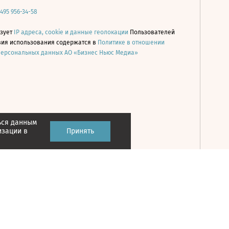
 495 956-34-58
ьзует
IP адреса, cookie и данные геолокации
Пользователей
овия использования содержатся в
Политике в отношении
персональных данных АО «Бизнес Ньюс Медиа»
ься данным
Принять
изации в