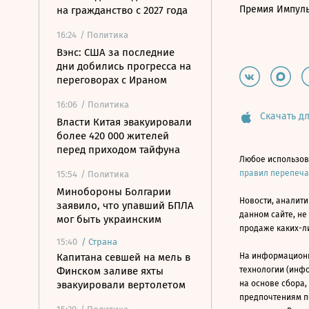
Премия Импул
на гражданство с 2027 года
16:24
/ Политика
Вэнс: США за последние
дни добились прогресса на
переговорах с Ираном
16:06
/ Политика
Скачать дл
Власти Китая эвакуировали
более 420 000 жителей
перед приходом тайфуна
Любое использов
правил перепеч
15:54
/ Политика
Минобороны Болгарии
Новости, аналити
заявило, что упавший БПЛА
данном сайте, не
мог быть украинским
продаже каких-л
15:40
/
Страна
Капитана севшей на мель в
На информацион
Финском заливе яхты
технологии (инф
эвакуировали вертолетом
на основе сбора,
предпочтениям п