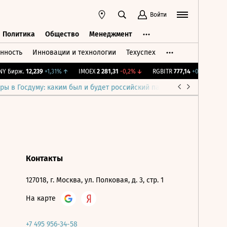
Войти
Политика
Общество
Менеджмент
нность
Инновации и технологии
Техуспех
ть
Политика
Общество
Менеджмент
Y Бирж.
12,239
+1,31%
↑
IMOEX
2 281,31
-0,2%
↓
RGBITR
777,14
+0,2%
↑
RT
ры в Госдуму: каким был и будет российский парламент
Война н
Контакты
127018, г. Москва, ул. Полковая, д. 3, стр. 1
На карте
+7 495 956-34-58