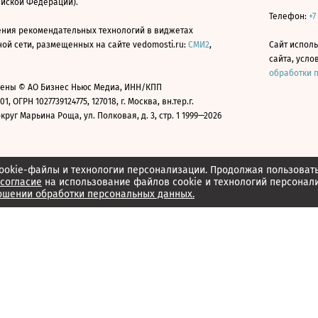
ийской Федерации).
Телефон:
+7
ния рекомендательных технологий в виджетах
й сети, размещенных на сайте vedomosti.ru:
СМИ2
,
Сайт испол
сайта, усл
обработки 
ены © АО Бизнес Ньюс Медиа, ИНН/КПП
01, ОГРН 1027739124775, 127018, г. Москва, вн.тер.г.
уг Марьина Роща, ул. Полковая, д. 3, стр. 1 1999—2026
ookie-файлы и технологии персонализации. Продолжая пользоват
согласие
на использование файлов cookie и технологий персонал
ошении обработки персональных данных.