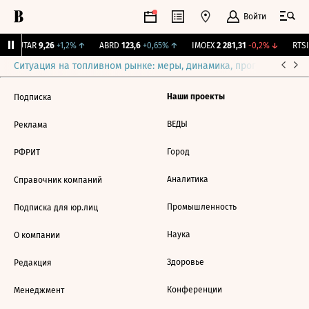
Войти
↑
UTAR
9,26
+1,2%
↑
ABRD
123,6
+0,65%
↑
IMOEX
2 281,31
-0,2%
↓
RTSI
Ситуация на топливном рынке: меры, динамика, прогнозы
Выб
Наши проекты
Подписка
ВЕДЫ
Реклама
Город
РФРИТ
Аналитика
Справочник компаний
Промышленность
Подписка для юр.лиц
Наука
О компании
Здоровье
Редакция
Конференции
Менеджмент