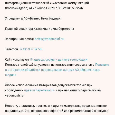
информационных технологий и массовых коммуникаций
(Роскомнадзор) от 27 ноября 2020 г. ЭЛ № ФС 77-79546
Учредитель: АО «Бизнес Ньюс Медиа»
Главный редактор: Казьмина Ирина Сергеевна
Электронная почта:
news@vedomosti.ru
Телефон:
+7 495 956-34-58
Сайт использует
IP адреса, cookie и данные геолокации
Пользователей сайта, условия использования содержатся в
Политике
в отношении обработки персональных данных АО «Бизнес Ньюс
Медиа»
Любое использование материалов допускается только при
соблюдении
правил перепечатки
и при наличии гиперссылки на
vedomosti.ru
Новости, аналитика, прогнозы и другие материалы, представленные
на данном сайте, не являются офертой или рекомендацией к покупке