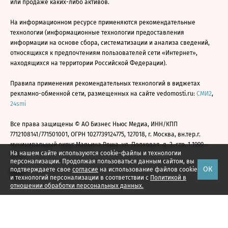
или продаже каких-либо активов.
На информационном ресурсе применяются рекомендательные
технологии (информационные технологии предоставления
информации на основе сбора, систематизации и анализа сведений,
относящихся к предпочтениям пользователей сети «Интернет»,
находящихся на территории Российской Федерации).
Правила применения рекомендательных технологий в виджетах
рекламно-обменной сети, размещенных на сайте vedomosti.ru:
СМИ2
,
24smi
Все права защищены © АО Бизнес Ньюс Медиа, ИНН/КПП
7712108141/771501001, ОГРН 1027739124775, 127018, г. Москва, вн.тер.г.
муниципальный округ Марьина Роща, ул. Полковая, д. 3, стр. 1 1999—
На нашем сайте используются cookie-файлы и технологии
2026
персонализации. Продолжая пользоваться данным сайтом, вы
ОК
подтверждаете свое
согласие
на использование файлов cookie
и технологий персонализации в соответствии с
Политикой в
отношении обработки персональных данных.