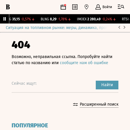
Войти
YAKG
35,15
-0,57%
↓
BLNG
8,29
-1,78%
↓
IMOEX
2 280,49
-0,24%
↓
RTSI
8
Ситуация на топливном рынке: меры, динамика, прогнозы
Выб
404
Возможно, неправильная ссылка. Попробуйте найти
статью по названию или
сообщите нам об ошибке
Сейчас ищут:
Найти
Расширенный поиск
ПОПУЛЯРНОЕ