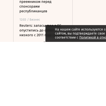
преемником перед
спонсорами
республиканцев
12:03
/ Бизнес
Reuters: запасы газа в ЕС
На нашем сайте используются c
опустились до самого
сайтом, вы подтверждаете свое
низкого с 2011 года уровня
соответствии с
Политикой в отн
12:00
/ Мнения
Республика впечатлений
11:47
/
Город
Канатные дороги не спасли
столицу Мадагаскара от
пробок
11:43
/ Общество
Ямпольская предложила
оптимизировать перечень
олимпиад для поступления
в вузы