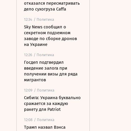
отказался пересматривать
дело сухогруза Caffa
12:34
/ Политика
Sky News сообщил о
секретном подземном
заводе по сборке дронов
на Украине
12:26
/ Политика
Госдеп подтвердил
введение залога при
получении визы для ряда
мигрантов
12:09
/ Политика
Сибига: Украина буквально
сражается за каждую
ракету для Patriot
12:08
/ Политика
Трамп назвал Вэнса