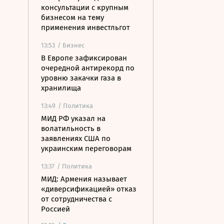
консультации с крупным
бизнесом на тему
применения инвестльгот
13:53
/ Бизнес
В Европе зафиксирован
очередной антирекорд по
уровню закачки газа в
хранилища
13:49
/ Политика
МИД РФ указал на
волатильность в
заявлениях США по
украинским переговорам
13:37
/ Политика
МИД: Армения называет
«диверсификацией» отказ
от сотрудничества с
Россией