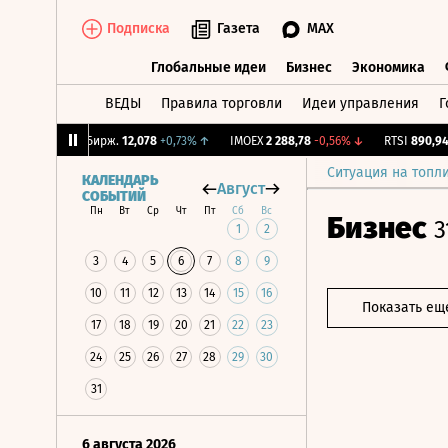
Подписка
Газета
MAX
Глобальные идеи
Бизнес
Экономика
ВЕДЫ
Правила торговли
Идеи управления
Г
Глобальные идеи
Бизнес
Экономик
6%
↓
CNY Бирж.
12,078
+0,73%
↑
IMOEX
2 288,78
-0,56%
↓
RTSI
890,94
-0
Ситуация на топл
КАЛЕНДАРЬ
Август
СОБЫТИЙ
Пн
Вт
Ср
Чт
Пт
Сб
Вс
Бизнес
3
1
2
3
4
5
6
7
8
9
10
11
12
13
14
15
16
Показать ещ
17
18
19
20
21
22
23
24
25
26
27
28
29
30
31
6 августа 2026