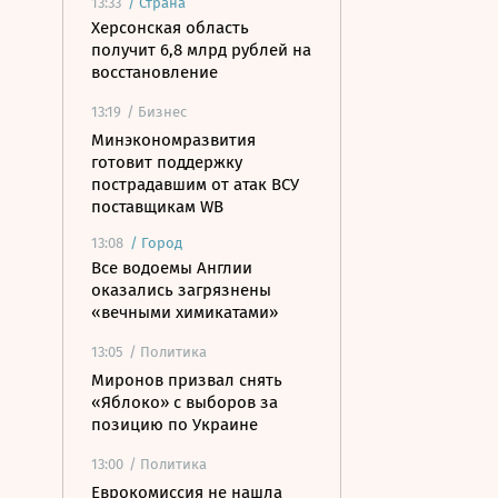
13:33
/
Страна
Херсонская область
получит 6,8 млрд рублей на
восстановление
13:19
/ Бизнес
Минэкономразвития
готовит поддержку
пострадавшим от атак ВСУ
поставщикам WB
13:08
/
Город
Все водоемы Англии
оказались загрязнены
«вечными химикатами»
13:05
/ Политика
Миронов призвал снять
«Яблоко» с выборов за
позицию по Украине
13:00
/ Политика
Еврокомиссия не нашла