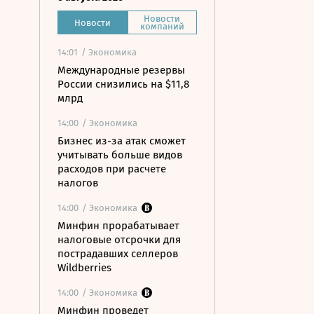
Новости
Новости
компаний
14:01
/ Экономика
Международные резервы
России снизились на $11,8
млрд
14:00
/ Экономика
Бизнес из-за атак сможет
учитывать больше видов
расходов при расчете
налогов
14:00
/ Экономика
Минфин прорабатывает
налоговые отсрочки для
пострадавших селлеров
Wildberries
14:00
/ Экономика
Минфин проведет