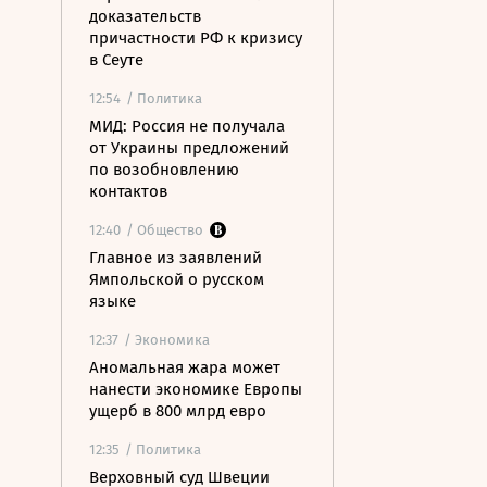
доказательств
причастности РФ к кризису
в Сеуте
12:54
/ Политика
МИД: Россия не получала
от Украины предложений
по возобновлению
контактов
12:40
/ Общество
Главное из заявлений
Ямпольской о русском
языке
12:37
/ Экономика
Аномальная жара может
нанести экономике Европы
ущерб в 800 млрд евро
12:35
/ Политика
Верховный суд Швеции