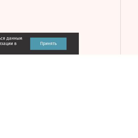
ься данным
Принять
изации в