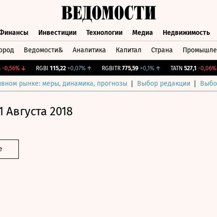
Финансы
Инвестиции
Технологии
Медиа
Недвижимость
ород
Ведомости&
Аналитика
Капитал
Страна
Промышле
а
Финансы
Инвестиции
Технологии
Медиа
Недвижимос
,56%
↓
RGBI
115,22
+0,07%
↑
RGBITR
775,59
+0,1%
↑
TATN
527,1
-0,06%
↓
ивном рынке: меры, динамика, прогнозы
Выбор редакции
Выбо
1 Августа 2018
е