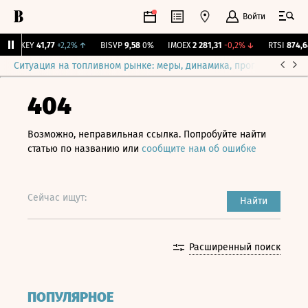
Войти
OKEY
41,77
+2,2%
↑
BISVP
9,58
0%
IMOEX
2 281,31
-0,2%
↓
RTSI
874,64
Ситуация на топливном рынке: меры, динамика, прогнозы
Выб
404
Возможно, неправильная ссылка. Попробуйте найти
статью по названию или
сообщите нам об ошибке
Сейчас ищут:
Найти
Расширенный поиск
ПОПУЛЯРНОЕ