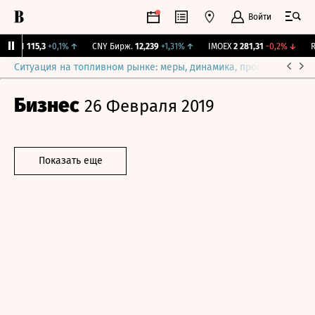
Войти
RGBI
115,3
+0,1%
↑
CNY Бирж.
12,239
+1,31%
↑
IMOEX
2 281,31
-0,2%
↓
RG
Ситуация на топливном рынке: меры, динамика, прогнозы
Выб
Бизнес
26 Февраля 2019
Показать еще