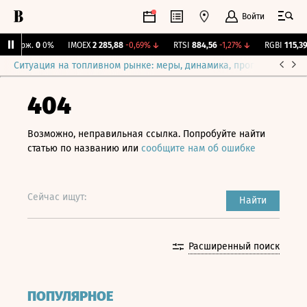
Войти
Y Бирж.
0
0%
IMOEX
2 285,88
-0,69%
↓
RTSI
884,56
-1,27%
↓
RGBI
115,39
+
Ситуация на топливном рынке: меры, динамика, прогнозы
Выб
404
Возможно, неправильная ссылка. Попробуйте найти
статью по названию или
сообщите нам об ошибке
Сейчас ищут:
Найти
Расширенный поиск
ПОПУЛЯРНОЕ