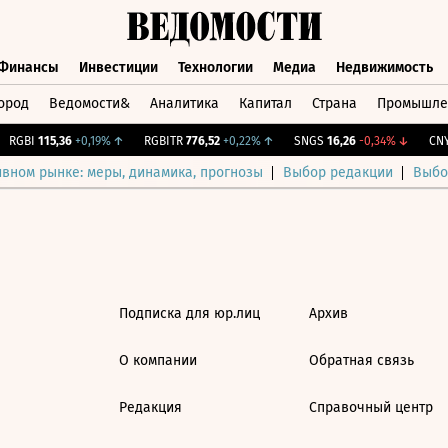
Финансы
Инвестиции
Технологии
Медиа
Недвижимость
ород
Ведомости&
Аналитика
Капитал
Страна
Промышле
а
Финансы
Инвестиции
Технологии
Медиа
Недвижимос
RGBI
115,36
+0,19%
↑
RGBITR
776,52
+0,22%
↑
SNGS
16,26
-0,34%
↓
CNY 
ивном рынке: меры, динамика, прогнозы
Выбор редакции
Выбо
Подписка для юр.лиц
Архив
О компании
Обратная связь
Редакция
Справочный центр