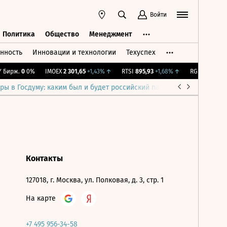
Войти
Политика
Общество
Менеджмент
нность
Инновации и технологии
Техуспех
ть
Политика
Общество
Менеджмент
Бирж.
0
0%
IMOEX
2 301,65
+1,43%
↑
RTSI
895,93
+1,68%
↑
RGBI
115,36
+0
ры в Госдуму: каким был и будет российский парламент
Война н
Контакты
127018, г. Москва, ул. Полковая, д. 3, стр. 1
На карте
+7 495 956-34-58