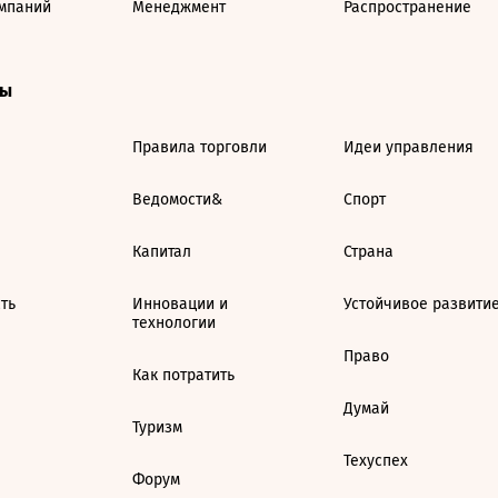
мпаний
Менеджмент
Распространение
ты
Правила торговли
Идеи управления
Ведомости&
Спорт
Капитал
Страна
ть
Инновации и
Устойчивое развити
технологии
Право
Как потратить
Думай
Туризм
Техуспех
Форум