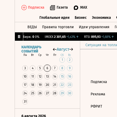
Подписка
Газета
MAX
Глобальные идеи
Бизнес
Экономика
ВЕДЫ
Правила торговли
Идеи управления
Г
Глобальные идеи
Бизнес
Экономик
,34%
↓
CNY Бирж.
0
0%
IMOEX
2 301,65
+1,43%
↑
RTSI
895,93
+1,68%
↑
Ситуация на топл
КАЛЕНДАРЬ
Август
СОБЫТИЙ
Пн
Вт
Ср
Чт
Пт
Сб
Вс
1
2
3
4
5
6
7
8
9
10
11
12
13
14
15
16
Подписка
17
18
19
20
21
22
23
24
25
26
27
28
29
30
Реклама
31
РФРИТ
6 августа 2026