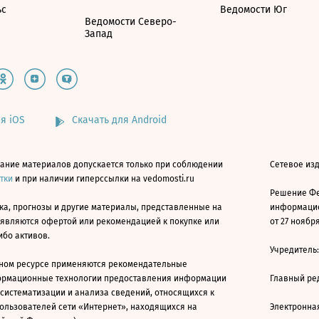
ьс
Ведомости Юг
Ведомости Северо-
Запад
я iOS
Скачать для Android
ание материалов допускается только при соблюдении
Сетевое изд
атки
и при наличии гиперссылки на vedomosti.ru
Решение Фе
ка, прогнозы и другие материалы, представленные на
информацио
 являются офертой или рекомендацией к покупке или
от 27 ноября
ибо активов.
Учредитель
ном ресурсе применяются рекомендательные
ормационные технологии предоставления информации
Главный ре
 систематизации и анализа сведений, относящихся к
ользователей сети «Интернет», находящихся на
Электронна