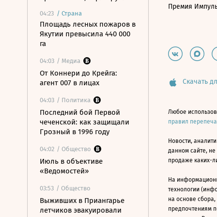
Премия Импул
04:23
/
Страна
Площадь лесных пожаров в
Якутии превысила 440 000
га
04:03
/ Медиа
От Коннери до Крейга:
Скачать дл
агент 007 в лицах
04:03
/ Политика
Последний бой Первой
Любое использов
чеченской: как защищали
правил перепеч
Грозный в 1996 году
Новости, аналити
04:02
/ Общество
данном сайте, не
Июль в объективе
продаже каких-л
«Ведомостей»
На информацион
03:53
/ Общество
технологии (инф
на основе сбора,
Выживших в Приангарье
предпочтениям п
летчиков эвакуировали