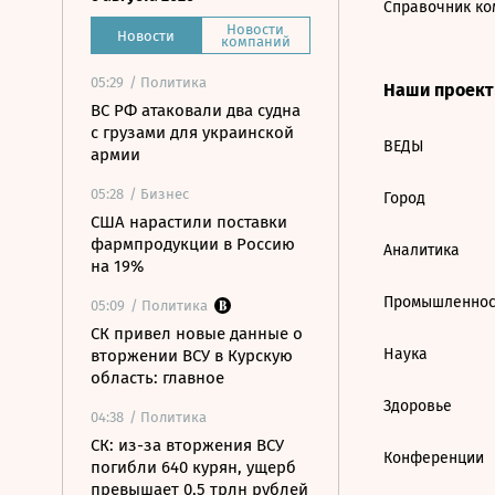
Справочник ко
Новости
Новости
компаний
05:29
/ Политика
Наши проек
ВС РФ атаковали два судна
с грузами для украинской
ВЕДЫ
армии
05:28
/ Бизнес
Город
США нарастили поставки
фармпродукции в Россию
Аналитика
на 19%
Промышленнос
05:09
/ Политика
СК привел новые данные о
Наука
вторжении ВСУ в Курскую
область: главное
Здоровье
04:38
/ Политика
СК: из-за вторжения ВСУ
Конференции
погибли 640 курян, ущерб
превышает 0,5 трлн рублей