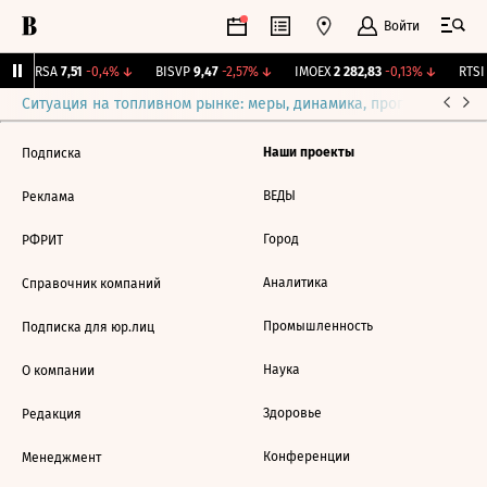
Войти
ARSA
7,51
-0,4%
↓
BISVP
9,47
-2,57%
↓
IMOEX
2 282,83
-0,13%
↓
RTSI
Ситуация на топливном рынке: меры, динамика, прогнозы
Выб
Наши проекты
Подписка
ВЕДЫ
Реклама
Город
РФРИТ
Аналитика
Справочник компаний
Промышленность
Подписка для юр.лиц
Наука
О компании
Здоровье
Редакция
Конференции
Менеджмент