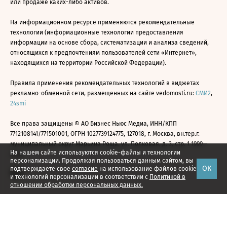
или продаже каких-либо активов.
На информационном ресурсе применяются рекомендательные
технологии (информационные технологии предоставления
информации на основе сбора, систематизации и анализа сведений,
относящихся к предпочтениям пользователей сети «Интернет»,
находящихся на территории Российской Федерации).
Правила применения рекомендательных технологий в виджетах
рекламно-обменной сети, размещенных на сайте vedomosti.ru:
СМИ2
,
24smi
Все права защищены © АО Бизнес Ньюс Медиа, ИНН/КПП
7712108141/771501001, ОГРН 1027739124775, 127018, г. Москва, вн.тер.г.
муниципальный округ Марьина Роща, ул. Полковая, д. 3, стр. 1 1999—
На нашем сайте используются cookie-файлы и технологии
2026
персонализации. Продолжая пользоваться данным сайтом, вы
ОК
подтверждаете свое
согласие
на использование файлов cookie
и технологий персонализации в соответствии с
Политикой в
отношении обработки персональных данных.