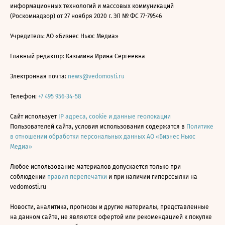
информационных технологий и массовых коммуникаций
(Роскомнадзор) от 27 ноября 2020 г. ЭЛ № ФС 77-79546
Учредитель: АО «Бизнес Ньюс Медиа»
Главный редактор: Казьмина Ирина Сергеевна
Электронная почта:
news@vedomosti.ru
Телефон:
+7 495 956-34-58
Сайт использует
IP адреса, cookie и данные геолокации
Пользователей сайта, условия использования содержатся в
Политике
в отношении обработки персональных данных АО «Бизнес Ньюс
Медиа»
Любое использование материалов допускается только при
соблюдении
правил перепечатки
и при наличии гиперссылки на
vedomosti.ru
Новости, аналитика, прогнозы и другие материалы, представленные
на данном сайте, не являются офертой или рекомендацией к покупке