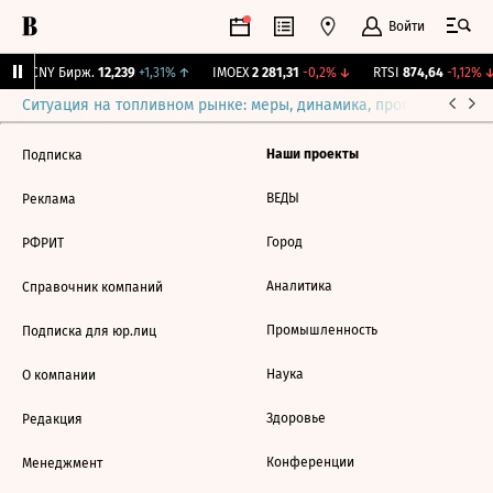
Войти
↑
CNY Бирж.
12,239
+1,31%
↑
IMOEX
2 281,31
-0,2%
↓
RTSI
874,64
-1,12%
↓
Ситуация на топливном рынке: меры, динамика, прогнозы
Выб
Наши проекты
Подписка
ВЕДЫ
Реклама
Город
РФРИТ
Аналитика
Справочник компаний
Промышленность
Подписка для юр.лиц
Наука
О компании
Здоровье
Редакция
Конференции
Менеджмент