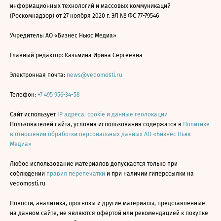
информационных технологий и массовых коммуникаций
(Роскомнадзор) от 27 ноября 2020 г. ЭЛ № ФС 77-79546
Учредитель: АО «Бизнес Ньюс Медиа»
Главный редактор: Казьмина Ирина Сергеевна
Электронная почта:
news@vedomosti.ru
Телефон:
+7 495 956-34-58
Сайт использует
IP адреса, cookie и данные геолокации
Пользователей сайта, условия использования содержатся в
Политике
в отношении обработки персональных данных АО «Бизнес Ньюс
Медиа»
Любое использование материалов допускается только при
соблюдении
правил перепечатки
и при наличии гиперссылки на
vedomosti.ru
Новости, аналитика, прогнозы и другие материалы, представленные
на данном сайте, не являются офертой или рекомендацией к покупке