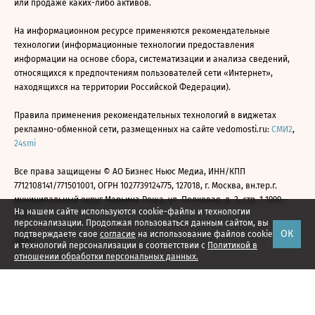
или продаже каких-либо активов.
На информационном ресурсе применяются рекомендательные
технологии (информационные технологии предоставления
информации на основе сбора, систематизации и анализа сведений,
относящихся к предпочтениям пользователей сети «Интернет»,
находящихся на территории Российской Федерации).
Правила применения рекомендательных технологий в виджетах
рекламно-обменной сети, размещенных на сайте vedomosti.ru:
СМИ2
,
24smi
Все права защищены © АО Бизнес Ньюс Медиа, ИНН/КПП
7712108141/771501001, ОГРН 1027739124775, 127018, г. Москва, вн.тер.г.
муниципальный округ Марьина Роща, ул. Полковая, д. 3, стр. 1 1999—
На нашем сайте используются cookie-файлы и технологии
2026
персонализации. Продолжая пользоваться данным сайтом, вы
ОК
подтверждаете свое
согласие
на использование файлов cookie
и технологий персонализации в соответствии с
Политикой в
отношении обработки персональных данных.