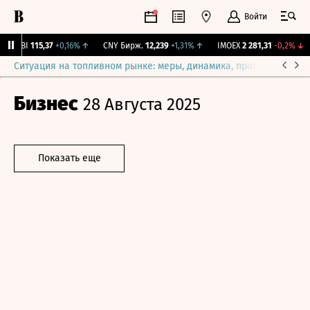
Войти
RGBI
115,37
+0,16%
↑
CNY Бирж.
12,239
+1,31%
↑
IMOEX
2 281,31
-0,2%
↓
Ситуация на топливном рынке: меры, динамика, прогнозы
Выб
Бизнес
28 Августа 2025
Показать еще