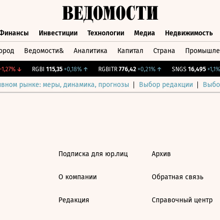
Финансы
Инвестиции
Технологии
Медиа
Недвижимость
ород
Ведомости&
Аналитика
Капитал
Страна
Промышле
а
Финансы
Инвестиции
Технологии
Медиа
Недвижимос
1,27%
↓
RGBI
115,35
+0,18%
↑
RGBITR
776,42
+0,21%
↑
SNGS
16,495
+1,1%
ивном рынке: меры, динамика, прогнозы
Выбор редакции
Выбо
Подписка для юр.лиц
Архив
О компании
Обратная связь
Редакция
Справочный центр