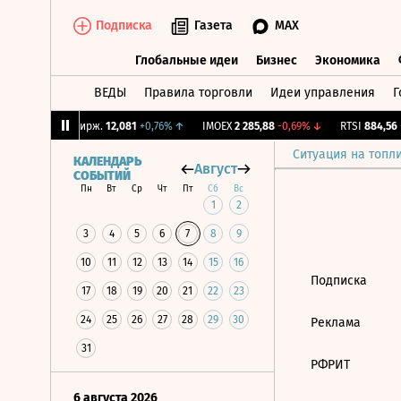
Подписка
Газета
MAX
Глобальные идеи
Бизнес
Экономика
ВЕДЫ
Правила торговли
Идеи управления
Г
Глобальные идеи
Бизнес
Экономик
,1%
↑
CNY Бирж.
12,081
+0,76%
↑
IMOEX
2 285,88
-0,69%
↓
RTSI
884,56
-
Ситуация на топл
КАЛЕНДАРЬ
Август
СОБЫТИЙ
Пн
Вт
Ср
Чт
Пт
Сб
Вс
1
2
3
4
5
6
7
8
9
10
11
12
13
14
15
16
Подписка
17
18
19
20
21
22
23
24
25
26
27
28
29
30
Реклама
31
РФРИТ
6 августа 2026