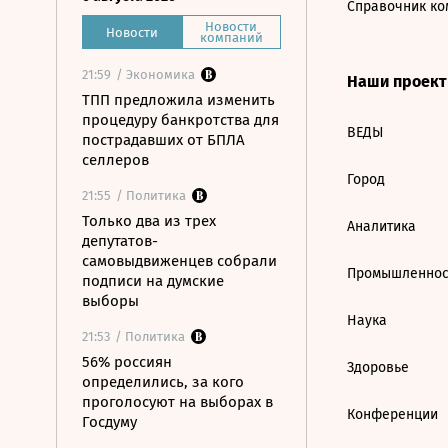
Справочник ко
Новости
Новости
компаний
21:59
/ Экономика
Наши проек
ТПП предложила изменить
процедуру банкротства для
ВЕДЫ
пострадавших от БПЛА
селлеров
Город
21:55
/ Политика
Только два из трех
Аналитика
депутатов-
самовыдвиженцев собрали
Промышленнос
подписи на думские
выборы
Наука
21:53
/ Политика
56% россиян
Здоровье
определились, за кого
проголосуют на выборах в
Конференции
Госдуму