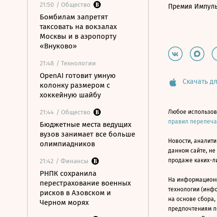
21:50
/ Общество
Премия Импул
Бомбилам запретят
таксовать на вокзалах
Москвы и в аэропорту
«Внуково»
21:48
/ Технологии
OpenAI готовит умную
Скачать дл
колонку размером с
хоккейную шайбу
21:44
/ Общество
Любое использов
правил перепеч
Бюджетные места ведущих
вузов занимает все больше
Новости, аналити
олимпиадников
данном сайте, не
продаже каких-л
21:42
/ Финансы
РНПК сохранила
На информацион
перестрахование военных
технологии (инф
рисков в Азовском и
на основе сбора,
Черном морях
предпочтениям п