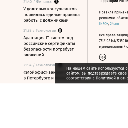
территории Росс
21:40
/ Финансы
У долговых консультантов
Правила примене
появились единые правила
рекламно-обменно
работы с должниками
INFOX
,
24smi
21:38
/ Технологии
Все права защищ
Адаптация IT-систем под
7712108141/7715010
российские сертификаты
муниципальный окр
безопасности потребует
вложений
21:34
/ Технологии
На нашем сайте используются c
«Мойофис» закрыл офисы
сайтом, вы подтверждаете свое
в Петербурге и Иннополисе
соответствии с
Политикой в отн
21:33
/ Политика
Россия поддержала
расширение
авиасообщения с
Казахстаном
21:28
/ Недвижимость