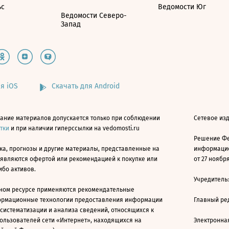
ьс
Ведомости Юг
Ведомости Северо-
Запад
я iOS
Скачать для Android
ание материалов допускается только при соблюдении
Сетевое изд
атки
и при наличии гиперссылки на vedomosti.ru
Решение Фе
ка, прогнозы и другие материалы, представленные на
информацио
 являются офертой или рекомендацией к покупке или
от 27 ноября
ибо активов.
Учредитель
ном ресурсе применяются рекомендательные
ормационные технологии предоставления информации
Главный ре
 систематизации и анализа сведений, относящихся к
ользователей сети «Интернет», находящихся на
Электронна