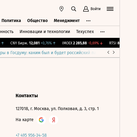
Войти
Политика
Общество
Менеджмент
нность
Инновации и технологии
Техуспех
ть
Политика
Общество
Менеджмент
↑
CNY Бирж.
12,081
+0,76%
↑
IMOEX
2 285,88
-0,69%
↓
RTSI
884,56
-1,27%
ры в Госдуму: каким был и будет российский парламент
Война н
Контакты
127018, г. Москва, ул. Полковая, д. 3, стр. 1
На карте
+7 495 956-34-58