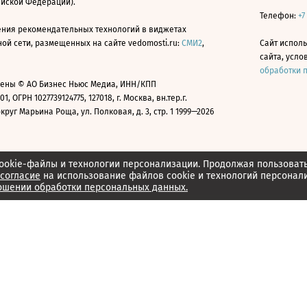
ийской Федерации).
Телефон:
+7
ния рекомендательных технологий в виджетах
й сети, размещенных на сайте vedomosti.ru:
СМИ2
,
Сайт испол
сайта, усл
обработки 
ены © АО Бизнес Ньюс Медиа, ИНН/КПП
01, ОГРН 1027739124775, 127018, г. Москва, вн.тер.г.
уг Марьина Роща, ул. Полковая, д. 3, стр. 1 1999—2026
ookie-файлы и технологии персонализации. Продолжая пользоват
согласие
на использование файлов cookie и технологий персонал
ошении обработки персональных данных.