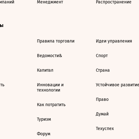
мпаний
Менеджмент
Распространение
ты
Правила торговли
Идеи управления
Ведомости&
Спорт
Капитал
Страна
ть
Инновации и
Устойчивое развити
технологии
Право
Как потратить
Думай
Туризм
Техуспех
Форум