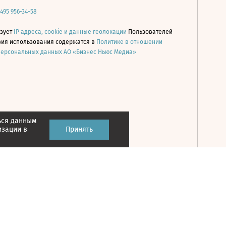
 495 956-34-58
ьзует
IP адреса, cookie и данные геолокации
Пользователей
овия использования содержатся в
Политике в отношении
персональных данных АО «Бизнес Ньюс Медиа»
ься данным
Принять
изации в