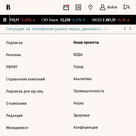
Войти
RGBI
115,17
-0,06%
↓
CNY Бирж.
12,239
+1,31%
↑
IMOEX
2 281,31
-0,2%
↓
Ситуация на топливном рынке: меры, динамика, прогнозы
Выб
Наши проекты
Подписка
ВЕДЫ
Реклама
Город
РФРИТ
Аналитика
Справочник компаний
Промышленность
Подписка для юр.лиц
Наука
О компании
Здоровье
Редакция
Конференции
Менеджмент