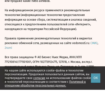
или продаже каких-либо активов.
На информационном ресурсе применяются рекомендательные
технологии (информационные технологии предоставления
информации на основе сбора, систематизации и анализа сведений,
относящихся к предпочтениям пользователей сети «Интернет»,
находящихся на территории Российской Федерации).
Правила применения рекомендательных технологий в виджетах
рекламно-обменной сети, размещенных на сайте vedomosti.ru:
СМИ2
,
24smi
Все права защищены © АО Бизнес Ньюс Медиа, ИНН/КПП
7712108141/771501001, ОГРН 1027739124775, 127018, г. Москва, вн.тер.г.
муниципальный округ Марьина Роща, ул. Полковая, д. 3, стр. 1 1999—
На нашем сайте используются cookie-файлы и технологии
2026
персонализации. Продолжая пользоваться данным сайтом, вы
ОК
подтверждаете свое
согласие
на использование файлов cookie
и технологий персонализации в соответствии с
Политикой в
отношении обработки персональных данных.