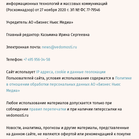
информационных технологий и массовых коммуникаций
(Роскомнадзор) от 27 ноября 2020 г. ЭЛ № ФС 77-79546
Учредитель: АО «Бизнес Ньюс Медиа»
Главный редактор: Казьмина Ирина Сергеевна
Электронная почта:
news@vedomosti.ru
Телефон:
+7 495 956-34-58
Сайт использует
IP адреса, cookie и данные геолокации
Пользователей сайта, условия использования содержатся в
Политике
в отношении обработки персональных данных АО «Бизнес Ньюс
Медиа»
Любое использование материалов допускается только при
соблюдении
правил перепечатки
и при наличии гиперссылки на
vedomosti.ru
Новости, аналитика, прогнозы и другие материалы, представленные
на данном сайте, не являются офертой или рекомендацией к покупке