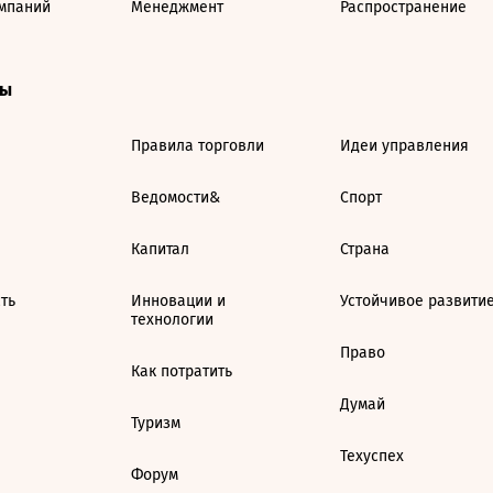
мпаний
Менеджмент
Распространение
ты
Правила торговли
Идеи управления
Ведомости&
Спорт
Капитал
Страна
ть
Инновации и
Устойчивое развити
технологии
Право
Как потратить
Думай
Туризм
Техуспех
Форум