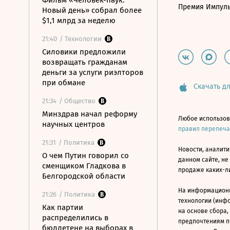
Фильм «Человек-паук:
Премия Импул
Новый день» собрал более
$1,1 млрд за неделю
21:40
/ Технологии
Силовики предложили
возвращать гражданам
деньги за услуги риэлторов
при обмане
Скачать дл
21:34
/ Общество
Минздрав начал реформу
Любое использов
научных центров
правил перепеч
21:31
/ Политика
Новости, аналити
О чем Путин говорил со
данном сайте, не
сменщиком Гладкова в
продаже каких-л
Белгородской области
На информацион
21:26
/ Политика
технологии (инф
Как партии
на основе сбора,
распределились в
предпочтениям п
бюллетене на выборах в