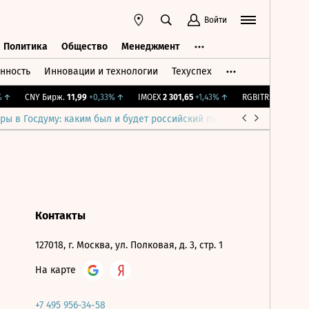
Войти
Политика
Общество
Менеджмент
нность
Инновации и технологии
Техуспех
ть
Политика
Общество
Менеджмент
↑
CNY Бирж.
11,99
+0,33%
↑
IMOEX
2 301,65
+1,43%
↑
RGBITR
776,27
+0,4
ры в Госдуму: каким был и будет российский парламент
Война н
Контакты
127018, г. Москва, ул. Полковая, д. 3, стр. 1
На карте
+7 495 956-34-58