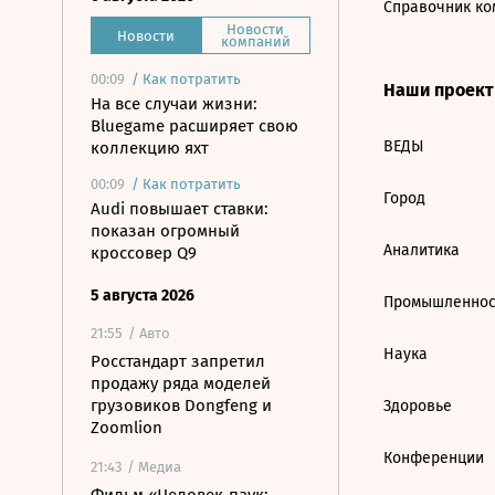
Справочник ко
Новости
Новости
компаний
00:09
/
Как потратить
Наши проек
На все случаи жизни:
Bluegame расширяет свою
ВЕДЫ
коллекцию яхт
00:09
/
Как потратить
Город
Audi повышает ставки:
показан огромный
Аналитика
кроссовер Q9
5 августа 2026
Промышленнос
21:55
/ Авто
Наука
Росстандарт запретил
продажу ряда моделей
грузовиков Dongfeng и
Здоровье
Zoomlion
Конференции
21:43
/ Медиа