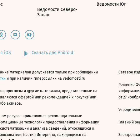
ьс
Ведомости Юг
Ведомости Северо-
Запад
я iOS
Скачать для Android
ание материалов допускается только при соблюдении
Сетевое изд
атки
и при наличии гиперссылки на vedomosti.ru
Решение Фе
ка, прогнозы и другие материалы, представленные на
информацио
 являются офертой или рекомендацией к покупке или
от 27 ноября
ибо активов.
Учредитель
ном ресурсе применяются рекомендательные
ормационные технологии предоставления информации
Главный ре
 систематизации и анализа сведений, относящихся к
ользователей сети «Интернет», находящихся на
Электронна