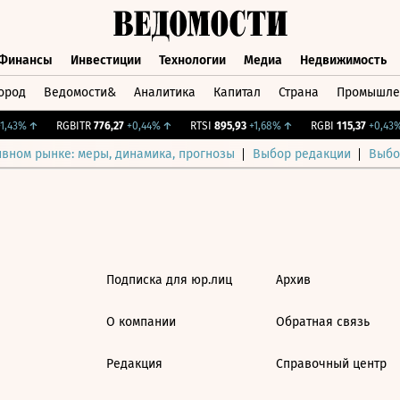
Финансы
Инвестиции
Технологии
Медиа
Недвижимость
ород
Ведомости&
Аналитика
Капитал
Страна
Промышле
а
Финансы
Инвестиции
Технологии
Медиа
Недвижимос
,43%
↑
RGBITR
776,27
+0,44%
↑
RTSI
895,93
+1,68%
↑
RGBI
115,37
+0,43%
ивном рынке: меры, динамика, прогнозы
Выбор редакции
Выбо
Подписка для юр.лиц
Архив
О компании
Обратная связь
Редакция
Справочный центр