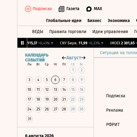
Подписка
Газета
MAX
Глобальные идеи
Бизнес
Экономика
ВЕДЫ
Правила торговли
Идеи управления
Г
Глобальные идеи
Бизнес
Экономик
68%
↑
RGBI
115,37
+0,43%
↑
CNY Бирж.
11,99
+0,33%
↑
IMOEX
2 301,65
+1
Ситуация на топл
КАЛЕНДАРЬ
Август
СОБЫТИЙ
Пн
Вт
Ср
Чт
Пт
Сб
Вс
1
2
3
4
5
6
7
8
9
10
11
12
13
14
15
16
Подписка
17
18
19
20
21
22
23
24
25
26
27
28
29
30
Реклама
31
РФРИТ
6 августа 2026