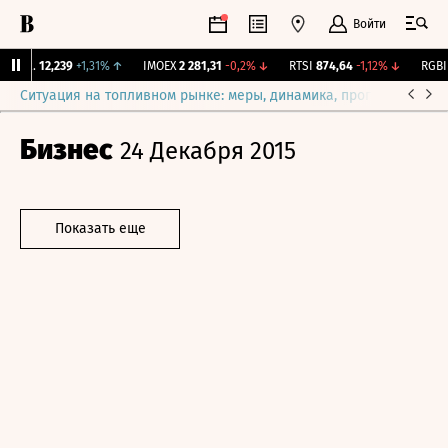
Войти
Бирж.
12,239
+1,31%
↑
IMOEX
2 281,31
-0,2%
↓
RTSI
874,64
-1,12%
↓
RGBI
1
Ситуация на топливном рынке: меры, динамика, прогнозы
Выб
Бизнес
24 Декабря 2015
Показать еще