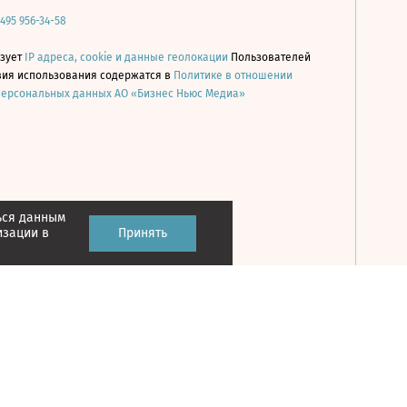
 495 956-34-58
ьзует
IP адреса, cookie и данные геолокации
Пользователей
овия использования содержатся в
Политике в отношении
персональных данных АО «Бизнес Ньюс Медиа»
ься данным
Принять
изации в