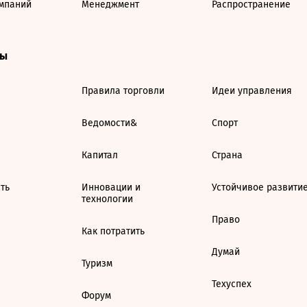
мпаний
Менеджмент
Распространение
ты
Правила торговли
Идеи управления
Ведомости&
Спорт
Капитал
Страна
ть
Инновации и
Устойчивое развити
технологии
Право
Как потратить
Думай
Туризм
Техуспех
Форум