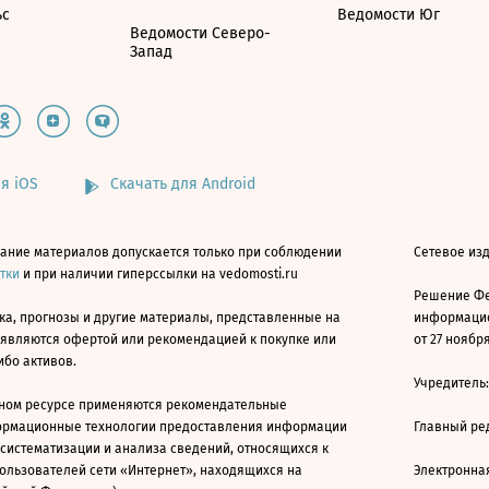
ьс
Ведомости Юг
Ведомости Северо-
Запад
я iOS
Скачать для Android
ание материалов допускается только при соблюдении
Сетевое изд
атки
и при наличии гиперссылки на vedomosti.ru
Решение Фе
ка, прогнозы и другие материалы, представленные на
информацио
 являются офертой или рекомендацией к покупке или
от 27 ноября
ибо активов.
Учредитель
ном ресурсе применяются рекомендательные
ормационные технологии предоставления информации
Главный ре
 систематизации и анализа сведений, относящихся к
ользователей сети «Интернет», находящихся на
Электронна