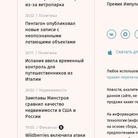
Премия Импул
из-за ветропарка
20:32
/ Политика
Пентагон опубликовал
новые записи с
неопознанными
летающими объектами
Скачать дл
20:11
/ Политика
Испания ввела временный
контроль для
Любое использов
путешественников из
правил перепеч
Италии
Новости, аналити
20:02
/ Недвижимость
данном сайте, не
Замглавы Минстроя
продаже каких-л
сравнил качество
недвижимости в США и
На информацион
России
технологии (инф
на основе сбора,
19:55
/ Финансы
предпочтениям п
Wildberries включила атаки