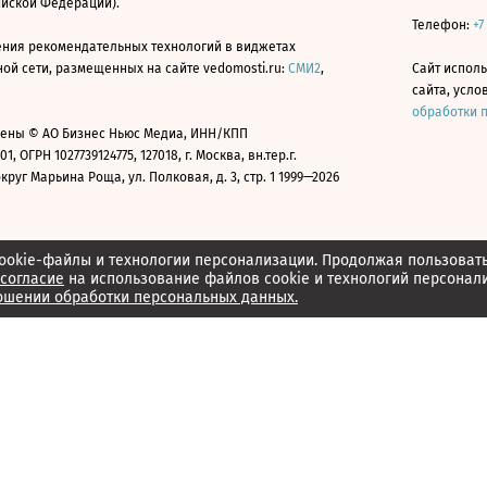
ийской Федерации).
Телефон:
+7
ния рекомендательных технологий в виджетах
й сети, размещенных на сайте vedomosti.ru:
СМИ2
,
Сайт испол
сайта, усл
обработки 
ены © АО Бизнес Ньюс Медиа, ИНН/КПП
01, ОГРН 1027739124775, 127018, г. Москва, вн.тер.г.
уг Марьина Роща, ул. Полковая, д. 3, стр. 1 1999—2026
ookie-файлы и технологии персонализации. Продолжая пользоват
согласие
на использование файлов cookie и технологий персонал
ошении обработки персональных данных.