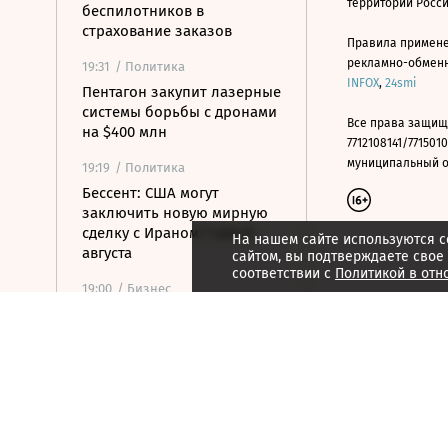
территории Росс
беспилотников в
страхование заказов
Правила примене
рекламно-обменно
19:31
/ Политика
INFOX
,
24smi
Пентагон закупит лазерные
системы борьбы с дронами
Все права защищ
на $400 млн
7712108141/7715010
муниципальный окр
19:19
/ Политика
Бессент: США могут
заключить новую мирную
сделку с Ираном 7 или 8
На нашем сайте используются c
августа
сайтом, вы подтверждаете свое
соответствии с
Политикой в отн
19:00
/ Бизнес
Аукцион по продаже
Рижского вокзала вновь не
состоялся
18:44
/ Политика
В Раде призвали Федорова
отправиться служить в ВСУ