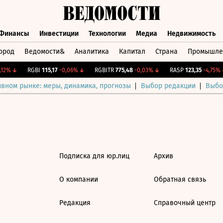
Финансы
Инвестиции
Технологии
Медиа
Недвижимость
ород
Ведомости&
Аналитика
Капитал
Страна
Промышле
а
Финансы
Инвестиции
Технологии
Медиа
Недвижимос
12%
↓
RGBI
115,17
-0,06%
↓
RGBITR
775,48
-0,03%
↓
RASP
123,35
-4,75%
↓
ивном рынке: меры, динамика, прогнозы
Выбор редакции
Выбо
Подписка для юр.лиц
Архив
О компании
Обратная связь
Редакция
Справочный центр