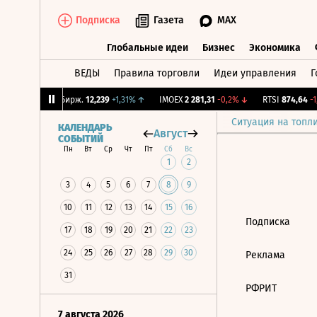
Подписка
Газета
MAX
Глобальные идеи
Бизнес
Экономика
ВЕДЫ
Правила торговли
Идеи управления
Г
Глобальные идеи
Бизнес
Экономик
,75%
↓
CNY Бирж.
12,239
+1,31%
↑
IMOEX
2 281,31
-0,2%
↓
RTSI
874,64
-1,
Ситуация на топл
КАЛЕНДАРЬ
Август
СОБЫТИЙ
Пн
Вт
Ср
Чт
Пт
Сб
Вс
1
2
3
4
5
6
7
8
9
10
11
12
13
14
15
16
Подписка
17
18
19
20
21
22
23
24
25
26
27
28
29
30
Реклама
31
РФРИТ
7 августа 2026