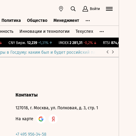
Войти
Политика
Общество
Менеджмент
нность
Инновации и технологии
Техуспех
ть
Политика
Общество
Менеджмент
CNY Бирж.
12,239
+1,31%
↑
IMOEX
2 281,31
-0,2%
↓
RTSI
874,64
-1,12%
↓
ры в Госдуму: каким был и будет российский парламент
Война н
Контакты
127018, г. Москва, ул. Полковая, д. 3, стр. 1
На карте
+7 495 956-34-58