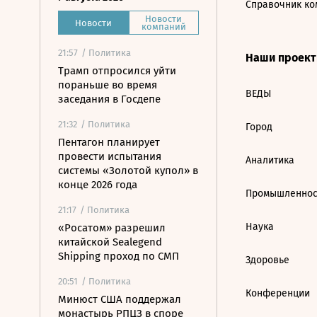
Справочник ко
Новости
Новости
компаний
21:57
/ Политика
Наши проек
Трамп отпросился уйти
пораньше во время
ВЕДЫ
заседания в Госдепе
21:32
/ Политика
Город
Пентагон планирует
провести испытания
Аналитика
системы «Золотой купол» в
конце 2026 года
Промышленнос
21:17
/ Политика
Наука
«Росатом» разрешил
китайской Sealegend
Shipping проход по СМП
Здоровье
20:51
/ Политика
Конференции
Минюст США поддержал
монастырь РПЦЗ в споре