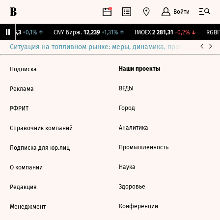
Войти
BI
115,3
+0,1%
↑
CNY Бирж.
12,239
+1,31%
↑
IMOEX
2 281,31
-0,2%
↓
RGBIT
Ситуация на топливном рынке: меры, динамика, прогнозы
Выб
Наши проекты
Подписка
ВЕДЫ
Реклама
Город
РФРИТ
Аналитика
Справочник компаний
Промышленность
Подписка для юр.лиц
Наука
О компании
Здоровье
Редакция
Конференции
Менеджмент