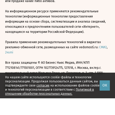
или продаже каких-либо активов.
На информационном ресурсе применяются рекомендательные
технологии (информационные технологии предоставления
информации на основе сбора, систематизации и анализа сведений,
относящихся к предпочтениям пользователей сети «Интернет»,
находящихся на территории Российской Федерации).
Правила применения рекомендательных технологий в виджетах
рекламно-обменной сети, размещенных на сайте vedomosti.ru:
СМИ2
,
24smi
Все права защищены © АО Бизнес Ньюс Медиа, ИНН/КПП
7712108141/771501001, ОГРН 1027739124775, 127018, г. Москва, вн.тер.г.
муниципальный округ Марьина Роща, ул. Полковая, д. 3, стр. 1 1999—
На нашем сайте используются cookie-файлы и технологии
2026
персонализации. Продолжая пользоваться данным сайтом, вы
ОК
подтверждаете свое
согласие
на использование файлов cookie
и технологий персонализации в соответствии с
Политикой в
отношении обработки персональных данных.