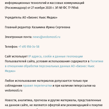
информационных технологий и массовых коммуникаций
(Роскомнадзор) от 27 ноября 2020 г. ЭЛ № ФС 77-79546
Учредитель: АО «Бизнес Ньюс Медиа»
Главный редактор: Казьмина Ирина Сергеевна
Электронная почта:
news@vedomosti.ru
Телефон:
+7 495 956-34-58
Сайт использует
IP адреса, cookie и данные геолокации
Пользователей сайта, условия использования содержатся в
Политике
в отношении обработки персональных данных АО «Бизнес Ньюс
Медиа»
Любое использование материалов допускается только при
соблюдении
правил перепечатки
и при наличии гиперссылки на
vedomosti.ru
Новости, аналитика, прогнозы и другие материалы, представленные
на данном сайте, не являются офертой или рекомендацией к покупке