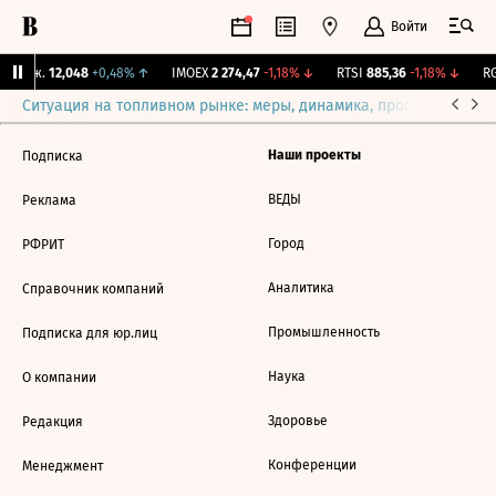
Войти
 Бирж.
12,048
+0,48%
↑
IMOEX
2 274,47
-1,18%
↓
RTSI
885,36
-1,18%
↓
RG
Ситуация на топливном рынке: меры, динамика, прогнозы
Выб
Наши проекты
Подписка
ВЕДЫ
Реклама
Город
РФРИТ
Аналитика
Справочник компаний
Промышленность
Подписка для юр.лиц
Наука
О компании
Здоровье
Редакция
Конференции
Менеджмент