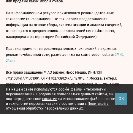
или продаже каких-либо активов.
На информационном ресурсе применяются рекомендательные
технологии (информационные технологии предоставления
информации на основе сбора, систематизации и анализа сведений,
относящихся к предпочтениям пользователей сети «Интернет»,
находящихся на территории Российской Федерации).
Правила применения рекомендательных технологий в виджетах
рекламно-обменной сети, размещенных на сайте vedomosti.ru:
СМИ2
,
24smi
Все права защищены © АО Бизнес Ньюс Медиа, ИНН/КПП
7712108141/771501001, ОГРН 1027739124775, 127018, г. Москва, вн.тер.г.
муниципальный округ Марьина Роща, ул. Полковая, д. 3, стр. 1 1999—
На нашем сайте используются cookie-файлы и технологии
2026
персонализации. Продолжая пользоваться данным сайтом, вы
ОК
подтверждаете свое
согласие
на использование файлов cookie
и технологий персонализации в соответствии с
Политикой в
отношении обработки персональных данных.