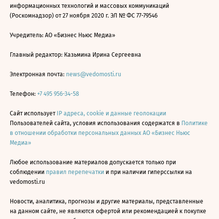
информационных технологий и массовых коммуникаций
(Роскомнадзор) от 27 ноября 2020 г. ЭЛ № ФС 77-79546
Учредитель: АО «Бизнес Ньюс Медиа»
Главный редактор: Казьмина Ирина Сергеевна
Электронная почта:
news@vedomosti.ru
Телефон:
+7 495 956-34-58
Сайт использует
IP адреса, cookie и данные геолокации
Пользователей сайта, условия использования содержатся в
Политике
в отношении обработки персональных данных АО «Бизнес Ньюс
Медиа»
Любое использование материалов допускается только при
соблюдении
правил перепечатки
и при наличии гиперссылки на
vedomosti.ru
Новости, аналитика, прогнозы и другие материалы, представленные
на данном сайте, не являются офертой или рекомендацией к покупке