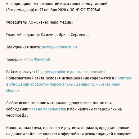
информационных технологий и массовых коммуникаций
(Роскомнадзор) от 27 ноября 2020 г. ЭЛ № ФС 77-79546
Учредитель: АО «Бизнес Ньюс Медиа»
Главный редактор: Казьмина Ирина Сергеевна
Электронная почта:
news@vedomosti.ru
Телефон:
+7 495 956-34-58
Сайт использует
IP адреса, cookie и данные геолокации
Пользователей сайта, условия использования содержатся в
Политике
в отношении обработки персональных данных АО «Бизнес Ньюс
Медиа»
Любое использование материалов допускается только при
соблюдении
правил перепечатки
и при наличии гиперссылки на
vedomosti.ru
Новости, аналитика, прогнозы и другие материалы, представленные
на данном сайте, не являются офертой или рекомендацией к покупке