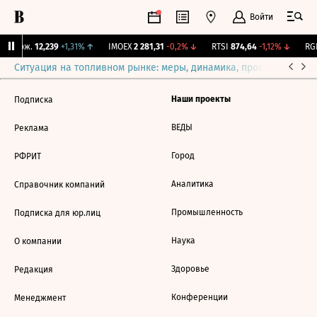
Войти
Y Бирж.
12,239
+1,31%
↑
IMOEX
2 281,31
-0,2%
↓
RTSI
874,64
-1,12%
↓
RGB
Ситуация на топливном рынке: меры, динамика, прогнозы
Выб
Наши проекты
Подписка
ВЕДЫ
Реклама
Город
РФРИТ
Аналитика
Справочник компаний
Промышленность
Подписка для юр.лиц
Наука
О компании
Здоровье
Редакция
Конференции
Менеджмент