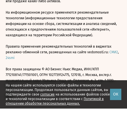
или продаже каких-либо активов.
На информационном ресурсе применяются рекомендательные
технологии (информационные технологии предоставления
информации на основе сбора, систематизации и анализа сведений,
относящихся к предпочтениям пользователей сети «Интернет»,
находящихся на территории Российской Федерации).
Правила применения рекомендательных технологий в виджетах
рекламно-обменной сети, размещенных на сайте vedomosti.ru:
СМИ2
,
24smi
Все права защищены © АО Бизнес Ньюс Медиа, ИНН/КПП
7712108141/771501001, ОГРН 1027739124775, 127018, г. Москва, вн.тер.г.
муниципальный округ Марьина Роща, ул. Полковая, д. 3, стр. 1 1999—
На нашем сайте используются cookie-файлы и технологии
2026
персонализации. Продолжая пользоваться данным сайтом, вы
ОК
подтверждаете свое
согласие
на использование файлов cookie
и технологий персонализации в соответствии с
Политикой в
отношении обработки персональных данных.