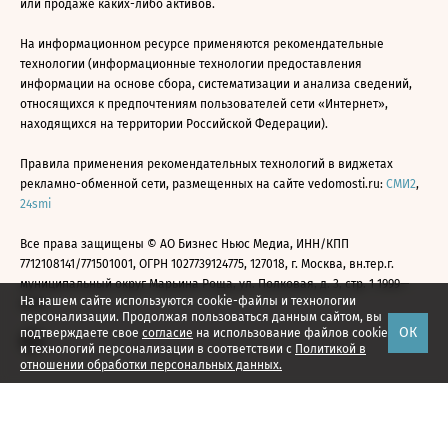
или продаже каких-либо активов.
На информационном ресурсе применяются рекомендательные
технологии (информационные технологии предоставления
информации на основе сбора, систематизации и анализа сведений,
относящихся к предпочтениям пользователей сети «Интернет»,
находящихся на территории Российской Федерации).
Правила применения рекомендательных технологий в виджетах
рекламно-обменной сети, размещенных на сайте vedomosti.ru:
СМИ2
,
24smi
Все права защищены © АО Бизнес Ньюс Медиа, ИНН/КПП
7712108141/771501001, ОГРН 1027739124775, 127018, г. Москва, вн.тер.г.
муниципальный округ Марьина Роща, ул. Полковая, д. 3, стр. 1 1999—
На нашем сайте используются cookie-файлы и технологии
2026
персонализации. Продолжая пользоваться данным сайтом, вы
ОК
подтверждаете свое
согласие
на использование файлов cookie
и технологий персонализации в соответствии с
Политикой в
отношении обработки персональных данных.