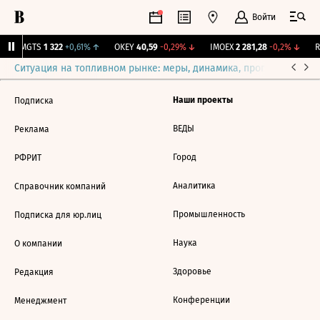
Войти
↑
MGTS
1 322
+0,61%
↑
OKEY
40,59
-0,29%
↓
IMOEX
2 281,28
-0,2%
↓
RT
Ситуация на топливном рынке: меры, динамика, прогнозы
Выб
Наши проекты
Подписка
ВЕДЫ
Реклама
Город
РФРИТ
Аналитика
Справочник компаний
Промышленность
Подписка для юр.лиц
Наука
О компании
Здоровье
Редакция
Конференции
Менеджмент