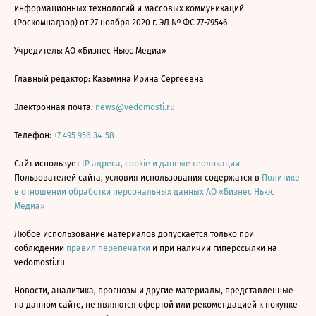
информационных технологий и массовых коммуникаций
(Роскомнадзор) от 27 ноября 2020 г. ЭЛ № ФС 77-79546
Учредитель: АО «Бизнес Ньюс Медиа»
Главный редактор: Казьмина Ирина Сергеевна
Электронная почта:
news@vedomosti.ru
Телефон:
+7 495 956-34-58
Сайт использует
IP адреса, cookie и данные геолокации
Пользователей сайта, условия использования содержатся в
Политике
в отношении обработки персональных данных АО «Бизнес Ньюс
Медиа»
Любое использование материалов допускается только при
соблюдении
правил перепечатки
и при наличии гиперссылки на
vedomosti.ru
Новости, аналитика, прогнозы и другие материалы, представленные
на данном сайте, не являются офертой или рекомендацией к покупке