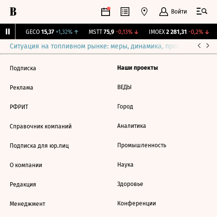
Войти
31%
↑
GECO
15,37
+1,32%
↑
MSTT
75,9
-0,13%
↓
IMOEX
2 281,31
-0,2%
↓
Ситуация на топливном рынке: меры, динамика, прогнозы
Выб
Наши проекты
Подписка
ВЕДЫ
Реклама
Город
РФРИТ
Аналитика
Справочник компаний
Промышленность
Подписка для юр.лиц
Наука
О компании
Здоровье
Редакция
Конференции
Менеджмент