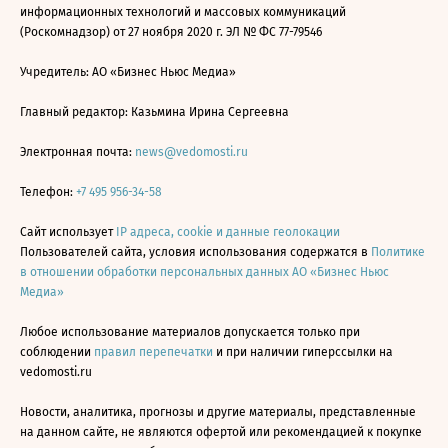
информационных технологий и массовых коммуникаций
(Роскомнадзор) от 27 ноября 2020 г. ЭЛ № ФС 77-79546
Учредитель: АО «Бизнес Ньюс Медиа»
Главный редактор: Казьмина Ирина Сергеевна
Электронная почта:
news@vedomosti.ru
Телефон:
+7 495 956-34-58
Сайт использует
IP адреса, cookie и данные геолокации
Пользователей сайта, условия использования содержатся в
Политике
в отношении обработки персональных данных АО «Бизнес Ньюс
Медиа»
Любое использование материалов допускается только при
соблюдении
правил перепечатки
и при наличии гиперссылки на
vedomosti.ru
Новости, аналитика, прогнозы и другие материалы, представленные
на данном сайте, не являются офертой или рекомендацией к покупке