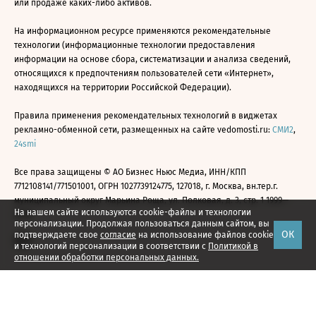
или продаже каких-либо активов.
На информационном ресурсе применяются рекомендательные
технологии (информационные технологии предоставления
информации на основе сбора, систематизации и анализа сведений,
относящихся к предпочтениям пользователей сети «Интернет»,
находящихся на территории Российской Федерации).
Правила применения рекомендательных технологий в виджетах
рекламно-обменной сети, размещенных на сайте vedomosti.ru:
СМИ2
,
24smi
Все права защищены © АО Бизнес Ньюс Медиа, ИНН/КПП
7712108141/771501001, ОГРН 1027739124775, 127018, г. Москва, вн.тер.г.
муниципальный округ Марьина Роща, ул. Полковая, д. 3, стр. 1 1999—
На нашем сайте используются cookie-файлы и технологии
2026
персонализации. Продолжая пользоваться данным сайтом, вы
ОК
подтверждаете свое
согласие
на использование файлов cookie
и технологий персонализации в соответствии с
Политикой в
отношении обработки персональных данных.