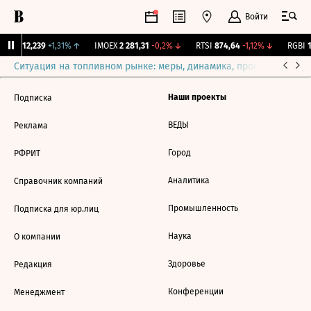
Войти
ирж.
12,239
+1,31%
↑
IMOEX
2 281,31
-0,2%
↓
RTSI
874,64
-1,12%
↓
RGBI
1
Ситуация на топливном рынке: меры, динамика, прогнозы
Выб
Наши проекты
Подписка
ВЕДЫ
Реклама
Город
РФРИТ
Аналитика
Справочник компаний
Промышленность
Подписка для юр.лиц
Наука
О компании
Здоровье
Редакция
Конференции
Менеджмент