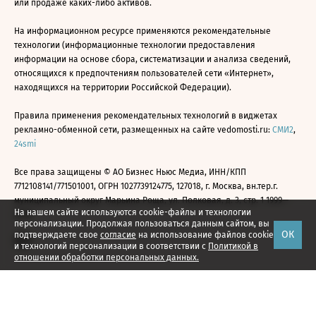
или продаже каких-либо активов.
На информационном ресурсе применяются рекомендательные
технологии (информационные технологии предоставления
информации на основе сбора, систематизации и анализа сведений,
относящихся к предпочтениям пользователей сети «Интернет»,
находящихся на территории Российской Федерации).
Правила применения рекомендательных технологий в виджетах
рекламно-обменной сети, размещенных на сайте vedomosti.ru:
СМИ2
,
24smi
Все права защищены © АО Бизнес Ньюс Медиа, ИНН/КПП
7712108141/771501001, ОГРН 1027739124775, 127018, г. Москва, вн.тер.г.
муниципальный округ Марьина Роща, ул. Полковая, д. 3, стр. 1 1999—
На нашем сайте используются cookie-файлы и технологии
2026
персонализации. Продолжая пользоваться данным сайтом, вы
ОК
подтверждаете свое
согласие
на использование файлов cookie
и технологий персонализации в соответствии с
Политикой в
отношении обработки персональных данных.