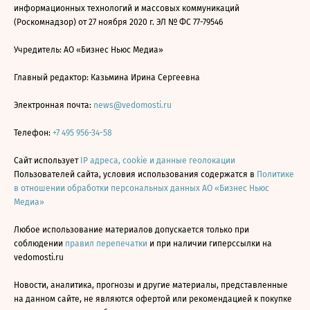
информационных технологий и массовых коммуникаций
(Роскомнадзор) от 27 ноября 2020 г. ЭЛ № ФС 77-79546
Учредитель: АО «Бизнес Ньюс Медиа»
Главный редактор: Казьмина Ирина Сергеевна
Электронная почта:
news@vedomosti.ru
Телефон:
+7 495 956-34-58
Сайт использует
IP адреса, cookie и данные геолокации
Пользователей сайта, условия использования содержатся в
Политике
в отношении обработки персональных данных АО «Бизнес Ньюс
Медиа»
Любое использование материалов допускается только при
соблюдении
правил перепечатки
и при наличии гиперссылки на
vedomosti.ru
Новости, аналитика, прогнозы и другие материалы, представленные
на данном сайте, не являются офертой или рекомендацией к покупке