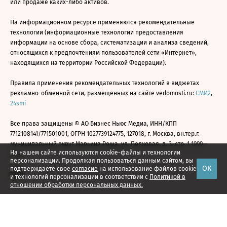
или продаже каких-либо активов.
На информационном ресурсе применяются рекомендательные
технологии (информационные технологии предоставления
информации на основе сбора, систематизации и анализа сведений,
относящихся к предпочтениям пользователей сети «Интернет»,
находящихся на территории Российской Федерации).
Правила применения рекомендательных технологий в виджетах
рекламно-обменной сети, размещенных на сайте vedomosti.ru:
СМИ2
,
24smi
Все права защищены © АО Бизнес Ньюс Медиа, ИНН/КПП
7712108141/771501001, ОГРН 1027739124775, 127018, г. Москва, вн.тер.г.
муниципальный округ Марьина Роща, ул. Полковая, д. 3, стр. 1 1999—
На нашем сайте используются cookie-файлы и технологии
2026
персонализации. Продолжая пользоваться данным сайтом, вы
ОК
подтверждаете свое
согласие
на использование файлов cookie
и технологий персонализации в соответствии с
Политикой в
отношении обработки персональных данных.