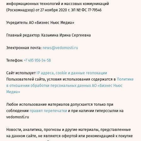
информационных технологий и массовых коммуникаций
(Роскомнадзор) от 27 ноября 2020 г. ЭЛ № ФС 77-79546
Учредитель: АО «Бизнес Ньюс Медиа»
Главный редактор: Казьмина Ирина Сергеевна
Электронная почта:
news@vedomosti.ru
Телефон:
+7 495 956-34-58
Сайт использует
IP адреса, cookie и данные геолокации
Пользователей сайта, условия использования содержатся в
Политике
в отношении обработки персональных данных АО «Бизнес Ньюс
Медиа»
Любое использование материалов допускается только при
соблюдении
правил перепечатки
и при наличии гиперссылки на
vedomosti.ru
Новости, аналитика, прогнозы и другие материалы, представленные
на данном сайте, не являются офертой или рекомендацией к покупке