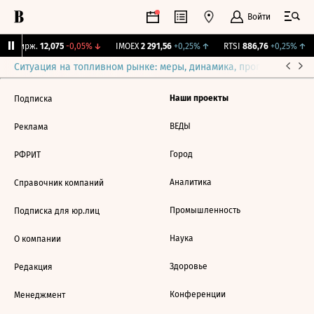
Войти
NY Бирж.
12,075
-0,05%
↓
IMOEX
2 291,56
+0,25%
↑
RTSI
886,76
+0,25%
↑
Ситуация на топливном рынке: меры, динамика, прогнозы
Выб
Наши проекты
Подписка
ВЕДЫ
Реклама
Город
РФРИТ
Аналитика
Справочник компаний
Промышленность
Подписка для юр.лиц
Наука
О компании
Здоровье
Редакция
Конференции
Менеджмент