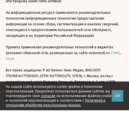
или продаже каких-либо активов.
На информационном ресурсе применяются рекомендательные
технологии (информационные технологии предоставления
информации на основе сбора, систематизации и анализа сведений,
относящихся к предпочтениям пользователей сети «Интернет»,
находящихся на территории Российской Федерации).
Правила применения рекомендательных технологий в виджетах
рекламно-обменной сети, размещенных на сайте vedomosti.ru:
СМИ2
,
24smi
Все права защищены © АО Бизнес Ньюс Медиа, ИНН/КПП
7712108141/771501001, ОГРН 1027739124775, 127018, г. Москва, вн.тер.г.
муниципальный округ Марьина Роща, ул. Полковая, д. 3, стр. 1 1999—
На нашем сайте используются cookie-файлы и технологии
2026
персонализации. Продолжая пользоваться данным сайтом, вы
ОК
подтверждаете свое
согласие
на использование файлов cookie
и технологий персонализации в соответствии с
Политикой в
отношении обработки персональных данных.