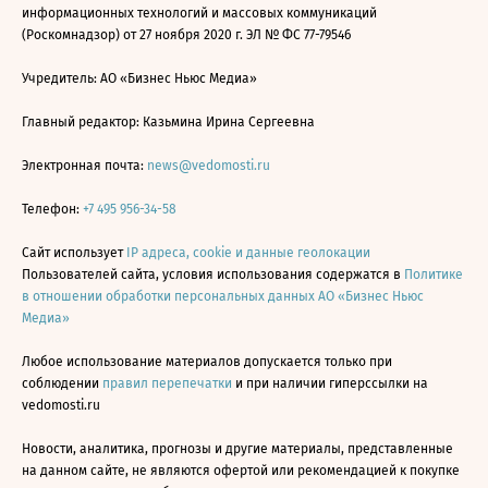
информационных технологий и массовых коммуникаций
(Роскомнадзор) от 27 ноября 2020 г. ЭЛ № ФС 77-79546
Учредитель: АО «Бизнес Ньюс Медиа»
Главный редактор: Казьмина Ирина Сергеевна
Электронная почта:
news@vedomosti.ru
Телефон:
+7 495 956-34-58
Сайт использует
IP адреса, cookie и данные геолокации
Пользователей сайта, условия использования содержатся в
Политике
в отношении обработки персональных данных АО «Бизнес Ньюс
Медиа»
Любое использование материалов допускается только при
соблюдении
правил перепечатки
и при наличии гиперссылки на
vedomosti.ru
Новости, аналитика, прогнозы и другие материалы, представленные
на данном сайте, не являются офертой или рекомендацией к покупке