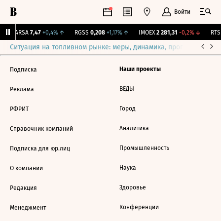
Войти
↑
ARSA
7,47
+0,4%
↑
RGSS
0,208
+1,17%
↑
IMOEX
2 281,31
-0,2%
↓
RTSI
Ситуация на топливном рынке: меры, динамика, прогнозы
Выб
Наши проекты
Подписка
ВЕДЫ
Реклама
Город
РФРИТ
Аналитика
Справочник компаний
Промышленность
Подписка для юр.лиц
Наука
О компании
Здоровье
Редакция
Конференции
Менеджмент