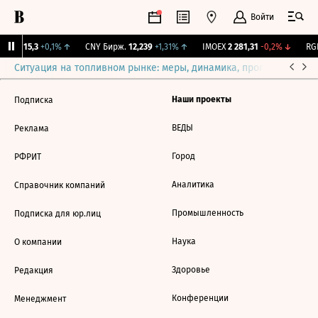
Войти
GBI
115,3
+0,1%
↑
CNY Бирж.
12,239
+1,31%
↑
IMOEX
2 281,31
-0,2%
↓
RGB
Ситуация на топливном рынке: меры, динамика, прогнозы
Выб
Наши проекты
Подписка
ВЕДЫ
Реклама
Город
РФРИТ
Аналитика
Справочник компаний
Промышленность
Подписка для юр.лиц
Наука
О компании
Здоровье
Редакция
Конференции
Менеджмент