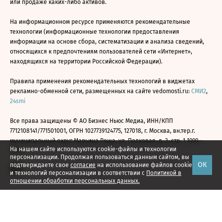
или продаже каких-либо активов.
На информационном ресурсе применяются рекомендательные
технологии (информационные технологии предоставления
информации на основе сбора, систематизации и анализа сведений,
относящихся к предпочтениям пользователей сети «Интернет»,
находящихся на территории Российской Федерации).
Правила применения рекомендательных технологий в виджетах
рекламно-обменной сети, размещенных на сайте vedomosti.ru:
СМИ2
,
24smi
Все права защищены © АО Бизнес Ньюс Медиа, ИНН/КПП
7712108141/771501001, ОГРН 1027739124775, 127018, г. Москва, вн.тер.г.
муниципальный округ Марьина Роща, ул. Полковая, д. 3, стр. 1 1999—
На нашем сайте используются cookie-файлы и технологии
2026
персонализации. Продолжая пользоваться данным сайтом, вы
ОК
подтверждаете свое
согласие
на использование файлов cookie
и технологий персонализации в соответствии с
Политикой в
отношении обработки персональных данных.