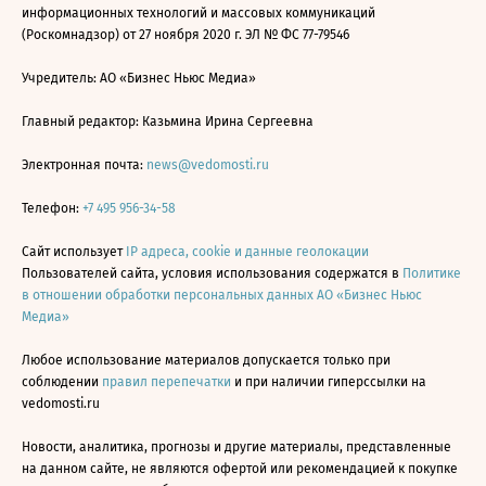
информационных технологий и массовых коммуникаций
(Роскомнадзор) от 27 ноября 2020 г. ЭЛ № ФС 77-79546
Учредитель: АО «Бизнес Ньюс Медиа»
Главный редактор: Казьмина Ирина Сергеевна
Электронная почта:
news@vedomosti.ru
Телефон:
+7 495 956-34-58
Сайт использует
IP адреса, cookie и данные геолокации
Пользователей сайта, условия использования содержатся в
Политике
в отношении обработки персональных данных АО «Бизнес Ньюс
Медиа»
Любое использование материалов допускается только при
соблюдении
правил перепечатки
и при наличии гиперссылки на
vedomosti.ru
Новости, аналитика, прогнозы и другие материалы, представленные
на данном сайте, не являются офертой или рекомендацией к покупке