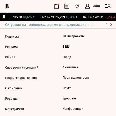
Войти
RGBI
115,38
+0,17%
↑
CNY Бирж.
12,239
+1,31%
↑
IMOEX
2 281,31
-0,2%
↓
Ситуация на топливном рынке: меры, динамика, прогнозы
Выб
Наши проекты
Подписка
ВЕДЫ
Реклама
Город
РФРИТ
Аналитика
Справочник компаний
Промышленность
Подписка для юр.лиц
Наука
О компании
Здоровье
Редакция
Конференции
Менеджмент