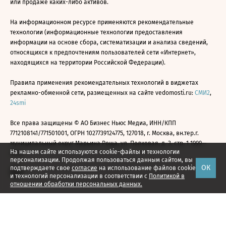
или продаже каких-либо активов.
На информационном ресурсе применяются рекомендательные
технологии (информационные технологии предоставления
информации на основе сбора, систематизации и анализа сведений,
относящихся к предпочтениям пользователей сети «Интернет»,
находящихся на территории Российской Федерации).
Правила применения рекомендательных технологий в виджетах
рекламно-обменной сети, размещенных на сайте vedomosti.ru:
СМИ2
,
24smi
Все права защищены © АО Бизнес Ньюс Медиа, ИНН/КПП
7712108141/771501001, ОГРН 1027739124775, 127018, г. Москва, вн.тер.г.
муниципальный округ Марьина Роща, ул. Полковая, д. 3, стр. 1 1999—
На нашем сайте используются cookie-файлы и технологии
2026
персонализации. Продолжая пользоваться данным сайтом, вы
ОК
подтверждаете свое
согласие
на использование файлов cookie
и технологий персонализации в соответствии с
Политикой в
отношении обработки персональных данных.