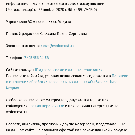
информационных технологий и массовых коммуникаций
(Роскомнадзор) от 27 ноября 2020 г. ЭЛ № ФС 77-79546
Учредитель: АО «Бизнес Ньюс Медиа»
Главный редактор: Казьмина Ирина Сергеевна
Электронная почта:
news@vedomosti.ru
Телефон:
+7 495 956-34-58
Сайт использует
IP адреса, cookie и данные геолокации
Пользователей сайта, условия использования содержатся в
Политике
в отношении обработки персональных данных АО «Бизнес Ньюс
Медиа»
Любое использование материалов допускается только при
соблюдении
правил перепечатки
и при наличии гиперссылки на
vedomosti.ru
Новости, аналитика, прогнозы и другие материалы, представленные
на данном сайте, не являются офертой или рекомендацией к покупке