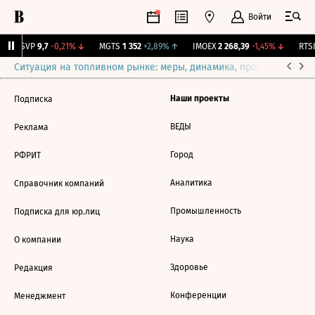
Войти
BISVP
9,7
-0,21%
↓
MGTS
1 352
+2,89%
↑
IMOEX
2 268,39
-1,45%
↓
RTSI
Ситуация на топливном рынке: меры, динамика, прогнозы
Выб
Наши проекты
Подписка
ВЕДЫ
Реклама
Город
РФРИТ
Аналитика
Справочник компаний
Промышленность
Подписка для юр.лиц
Наука
О компании
Здоровье
Редакция
Конференции
Менеджмент