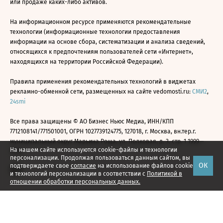
или продаже каких-либо активов.
На информационном ресурсе применяются рекомендательные
технологии (информационные технологии предоставления
информации на основе сбора, систематизации и анализа сведений,
относящихся к предпочтениям пользователей сети «Интернет»,
находящихся на территории Российской Федерации).
Правила применения рекомендательных технологий в виджетах
рекламно-обменной сети, размещенных на сайте vedomosti.ru:
СМИ2
,
24smi
Все права защищены © АО Бизнес Ньюс Медиа, ИНН/КПП
7712108141/771501001, ОГРН 1027739124775, 127018, г. Москва, вн.тер.г.
муниципальный округ Марьина Роща, ул. Полковая, д. 3, стр. 1 1999—
На нашем сайте используются cookie-файлы и технологии
2026
персонализации. Продолжая пользоваться данным сайтом, вы
ОК
подтверждаете свое
согласие
на использование файлов cookie
и технологий персонализации в соответствии с
Политикой в
отношении обработки персональных данных.