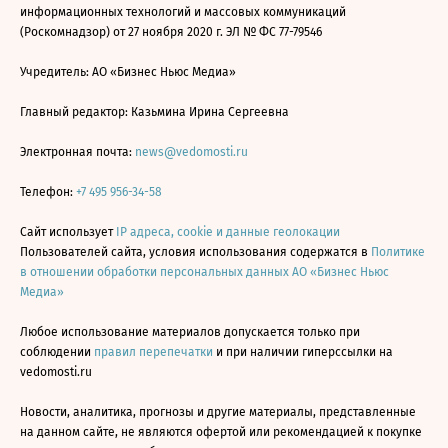
информационных технологий и массовых коммуникаций
(Роскомнадзор) от 27 ноября 2020 г. ЭЛ № ФС 77-79546
Учредитель: АО «Бизнес Ньюс Медиа»
Главный редактор: Казьмина Ирина Сергеевна
Электронная почта:
news@vedomosti.ru
Телефон:
+7 495 956-34-58
Сайт использует
IP адреса, cookie и данные геолокации
Пользователей сайта, условия использования содержатся в
Политике
в отношении обработки персональных данных АО «Бизнес Ньюс
Медиа»
Любое использование материалов допускается только при
соблюдении
правил перепечатки
и при наличии гиперссылки на
vedomosti.ru
Новости, аналитика, прогнозы и другие материалы, представленные
на данном сайте, не являются офертой или рекомендацией к покупке