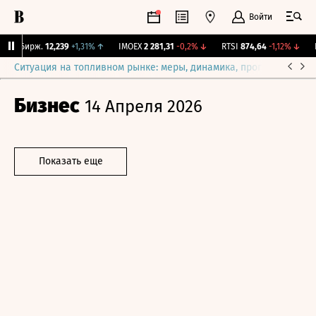
Войти
NY Бирж.
12,239
+1,31%
↑
IMOEX
2 281,31
-0,2%
↓
RTSI
874,64
-1,12%
↓
R
Ситуация на топливном рынке: меры, динамика, прогнозы
Выб
Бизнес
14 Апреля 2026
Показать еще