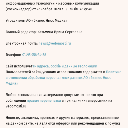
информационных технологий и массовых коммуникаций
(Роскомнадзор) от 27 ноября 2020 г. ЭЛ № ФС 77-79546
Учредитель: АО «Бизнес Ньюс Медиа»
Главный редактор: Казьмина Ирина Сергеевна
Электронная почта:
news@vedomosti.ru
Телефон:
+7 495 956-34-58
Сайт использует
IP адреса, cookie и данные геолокации
Пользователей сайта, условия использования содержатся в
Политике
в отношении обработки персональных данных АО «Бизнес Ньюс
Медиа»
Любое использование материалов допускается только при
соблюдении
правил перепечатки
и при наличии гиперссылки на
vedomosti.ru
Новости, аналитика, прогнозы и другие материалы, представленные
на данном сайте, не являются офертой или рекомендацией к покупке