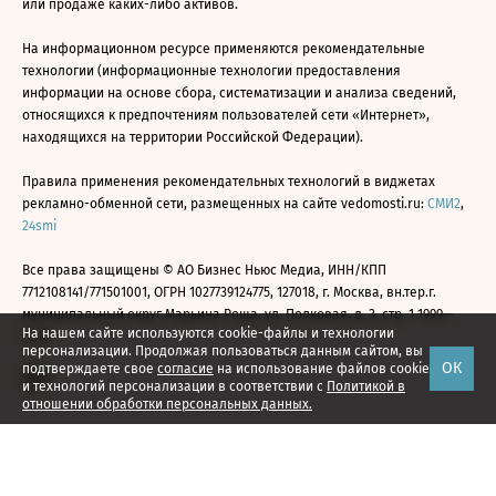
или продаже каких-либо активов.
На информационном ресурсе применяются рекомендательные
технологии (информационные технологии предоставления
информации на основе сбора, систематизации и анализа сведений,
относящихся к предпочтениям пользователей сети «Интернет»,
находящихся на территории Российской Федерации).
Правила применения рекомендательных технологий в виджетах
рекламно-обменной сети, размещенных на сайте vedomosti.ru:
СМИ2
,
24smi
Все права защищены © АО Бизнес Ньюс Медиа, ИНН/КПП
7712108141/771501001, ОГРН 1027739124775, 127018, г. Москва, вн.тер.г.
муниципальный округ Марьина Роща, ул. Полковая, д. 3, стр. 1 1999—
На нашем сайте используются cookie-файлы и технологии
2026
персонализации. Продолжая пользоваться данным сайтом, вы
ОК
подтверждаете свое
согласие
на использование файлов cookie
и технологий персонализации в соответствии с
Политикой в
отношении обработки персональных данных.