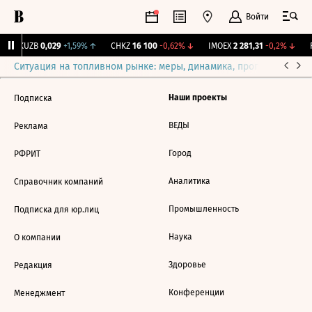
Войти
↑
KUZB
0,029
+1,59%
↑
CHKZ
16 100
-0,62%
↓
IMOEX
2 281,31
-0,2%
↓
R
Ситуация на топливном рынке: меры, динамика, прогнозы
Выб
Наши проекты
Подписка
ВЕДЫ
Реклама
Город
РФРИТ
Аналитика
Справочник компаний
Промышленность
Подписка для юр.лиц
Наука
О компании
Здоровье
Редакция
Конференции
Менеджмент