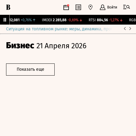
Войти
рж.
12,081
+0,76%
↑
IMOEX
2 285,88
-0,69%
↓
RTSI
884,56
-1,27%
↓
RGBI
Ситуация на топливном рынке: меры, динамика, прогнозы
Выб
Бизнес
21 Апреля 2026
Показать еще