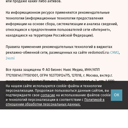
или продаже каких-либо активов.
На информационном ресурсе применяются рекомендательные
технологии (информационные технологии предоставления
информации на основе сбора, систематизации и анализа сведений,
относящихся к предпочтениям пользователей сети «Интернет»,
находящихся на территории Российской Федерации).
Правила применения рекомендательных технологий в виджетах
рекламно-обменной сети, размещенных на сайте vedomosti.ru:
СМИ2
,
24smi
Все права защищены © АО Бизнес Ньюс Медиа, ИНН/КПП
7712108141/771501001, ОГРН 1027739124775, 127018, г. Москва, вн.тер.г.
муниципальный округ Марьина Роща, ул. Полковая, д. 3, стр. 1 1999—
На нашем сайте используются cookie-файлы и технологии
2026
персонализации. Продолжая пользоваться данным сайтом, вы
ОК
подтверждаете свое
согласие
на использование файлов cookie
и технологий персонализации в соответствии с
Политикой в
отношении обработки персональных данных.