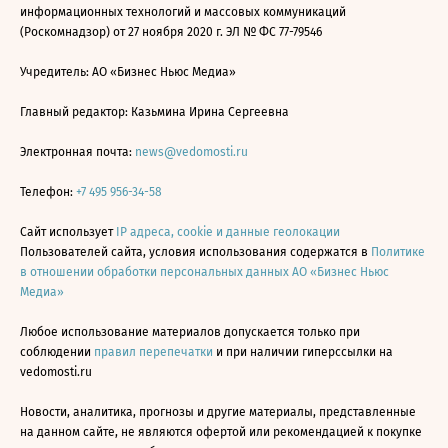
информационных технологий и массовых коммуникаций
(Роскомнадзор) от 27 ноября 2020 г. ЭЛ № ФС 77-79546
Учредитель: АО «Бизнес Ньюс Медиа»
Главный редактор: Казьмина Ирина Сергеевна
Электронная почта:
news@vedomosti.ru
Телефон:
+7 495 956-34-58
Сайт использует
IP адреса, cookie и данные геолокации
Пользователей сайта, условия использования содержатся в
Политике
в отношении обработки персональных данных АО «Бизнес Ньюс
Медиа»
Любое использование материалов допускается только при
соблюдении
правил перепечатки
и при наличии гиперссылки на
vedomosti.ru
Новости, аналитика, прогнозы и другие материалы, представленные
на данном сайте, не являются офертой или рекомендацией к покупке