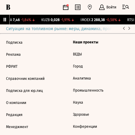
Войти
ARSA
7,46
-1,84%
↓
KUZB
0,028
-1,91%
↓
IMOEX
2 288,38
-0,58%
↓
RTSI
Ситуация на топливном рынке: меры, динамика, прогнозы
Выб
Наши проекты
Подписка
ВЕДЫ
Реклама
Город
РФРИТ
Аналитика
Справочник компаний
Промышленность
Подписка для юр.лиц
Наука
О компании
Здоровье
Редакция
Конференции
Менеджмент