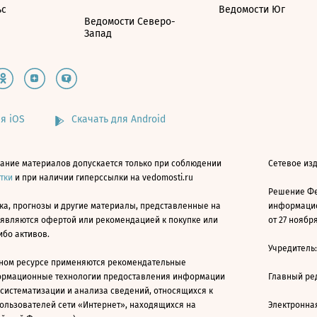
ьс
Ведомости Юг
Ведомости Северо-
Запад
я iOS
Скачать для Android
ание материалов допускается только при соблюдении
Сетевое изд
атки
и при наличии гиперссылки на vedomosti.ru
Решение Фе
ка, прогнозы и другие материалы, представленные на
информацио
 являются офертой или рекомендацией к покупке или
от 27 ноября
ибо активов.
Учредитель
ном ресурсе применяются рекомендательные
ормационные технологии предоставления информации
Главный ре
 систематизации и анализа сведений, относящихся к
ользователей сети «Интернет», находящихся на
Электронна