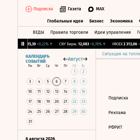
Подписка
Газета
MAX
Глобальные идеи
Бизнес
Экономика
ВЕДЫ
Правила торговли
Идеи управления
Г
Глобальные идеи
Бизнес
Экономик
5%
↑
RGBI
115,39
+0,22%
↑
CNY Бирж.
12,083
+0,78%
↑
IMOEX
2 313,06
+0
Ситуация на топл
КАЛЕНДАРЬ
Август
СОБЫТИЙ
Пн
Вт
Ср
Чт
Пт
Сб
Вс
1
2
3
4
5
6
7
8
9
10
11
12
13
14
15
16
Подписка
17
18
19
20
21
22
23
24
25
26
27
28
29
30
Реклама
31
РФРИТ
6 августа 2026