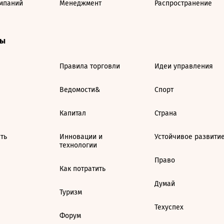
мпаний
Менеджмент
Распространение
ты
Правила торговли
Идеи управления
Ведомости&
Спорт
Капитал
Страна
ть
Инновации и
Устойчивое развити
технологии
Право
Как потратить
Думай
Туризм
Техуспех
Форум