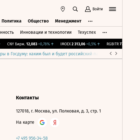
Войти
Политика
Общество
Менеджмент
нность
Инновации и технологии
Техуспех
ть
Политика
Общество
Менеджмент
CNY Бирж.
12,083
+0,78%
↑
IMOEX
2 313,06
+0,5%
↑
RGBITR
776,7
+0,24%
ры в Госдуму: каким был и будет российский парламент
Война н
Контакты
127018, г. Москва, ул. Полковая, д. 3, стр. 1
На карте
+7 495 956-34-58