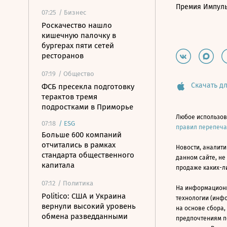
Премия Импул
07:25
/ Бизнес
Роскачество нашло
кишечную палочку в
бургерах пяти сетей
ресторанов
07:19
/ Общество
Скачать дл
ФСБ пресекла подготовку
терактов тремя
подростками в Приморье
Любое использов
07:18
/
ESG
правил перепеч
Больше 600 компаний
отчитались в рамках
Новости, аналити
стандарта общественного
данном сайте, не
капитала
продаже каких-л
07:12
/ Политика
На информацион
Politico: США и Украина
технологии (инф
вернули высокий уровень
на основе сбора,
обмена разведданными
предпочтениям п