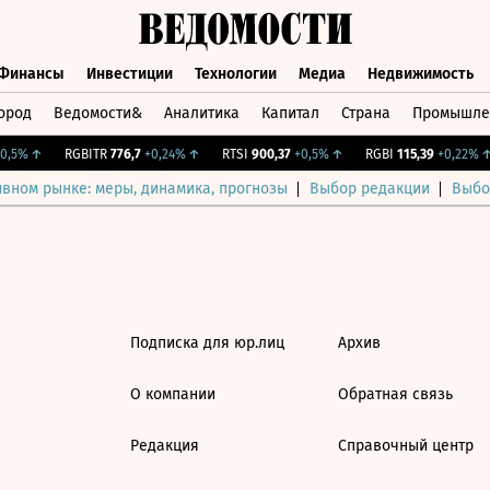
Финансы
Инвестиции
Технологии
Медиа
Недвижимость
ород
Ведомости&
Аналитика
Капитал
Страна
Промышле
а
Финансы
Инвестиции
Технологии
Медиа
Недвижимос
,5%
↑
RGBITR
776,7
+0,24%
↑
RTSI
900,37
+0,5%
↑
RGBI
115,39
+0,22%
↑
ивном рынке: меры, динамика, прогнозы
Выбор редакции
Выбо
Подписка для юр.лиц
Архив
О компании
Обратная связь
Редакция
Справочный центр