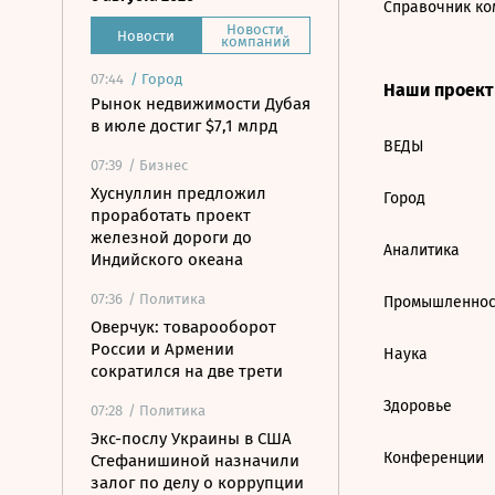
Справочник ко
Новости
Новости
компаний
07:44
/
Город
Наши проек
Рынок недвижимости Дубая
в июле достиг $7,1 млрд
ВЕДЫ
07:39
/ Бизнес
Хуснуллин предложил
Город
проработать проект
железной дороги до
Аналитика
Индийского океана
07:36
/ Политика
Промышленнос
Оверчук: товарооборот
России и Армении
Наука
сократился на две трети
Здоровье
07:28
/ Политика
Экс-послу Украины в США
Конференции
Стефанишиной назначили
залог по делу о коррупции